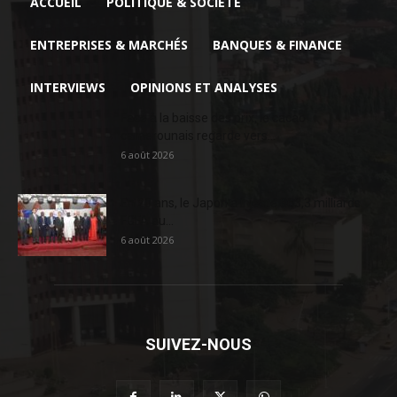
ACCUEIL
POLITIQUE & SOCIÉTÉ
ENTREPRISES & MARCHÉS
BANQUES & FINANCE
INTERVIEWS
OPINIONS ET ANALYSES
Face à la baisse des prix, le cacao
camerounais regarde vers...
6 août 2026
En 20 ans, le Japon a injecté 363,3 milliards
FCFA au...
6 août 2026
SUIVEZ-NOUS