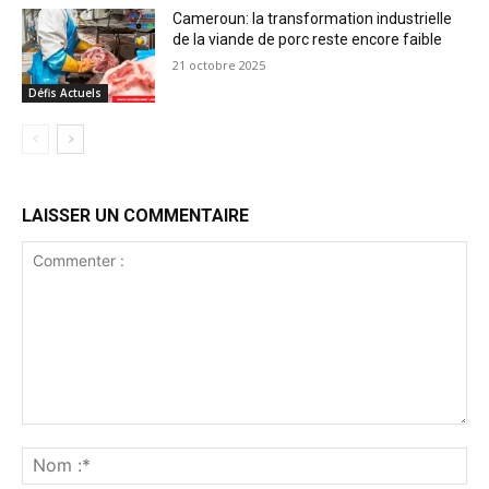
Cameroun: la transformation industrielle
de la viande de porc reste encore faible
21 octobre 2025
Défis Actuels
LAISSER UN COMMENTAIRE
Commenter
:
No
:*