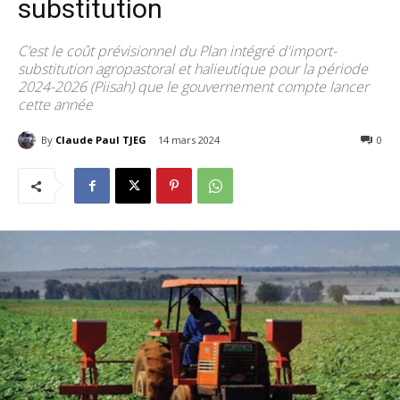
substitution
C’est le coût prévisionnel du Plan intégré d'import-
substitution agropastoral et halieutique pour la période
2024-2026 (Piisah) que le gouvernement compte lancer
cette année
By
Claude Paul TJEG
14 mars 2024
286
0