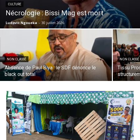
CULTURE
Nécrologie : Bissi Mag est mort
Ludovic Ngoueka
-
30 juillet 2026
NON CLASSÉ
NON CLASSÉ
Absence de Paul Biya : le SDF dénonce le
Tissu Pro
black out total
structuren