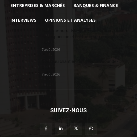
ENTREPRISES & MARCHÉS
BANQUES & FINANCE
INTERVIEWS
OPINIONS ET ANALYSES
Extrême-nord : BGFIBank Cameroun accélère
son expansion et renforce son engagement
sociétal...
7 août 2026
Nouveau chantier sur la route Yaoundé-
Douala
7 août 2026
SUIVEZ-NOUS