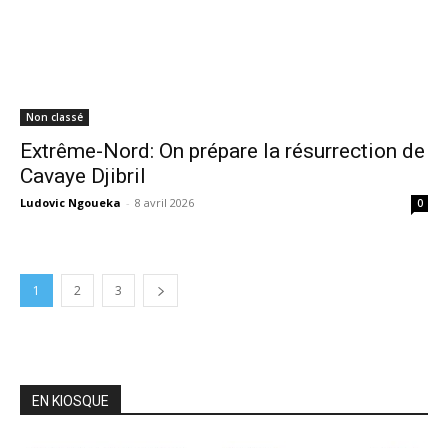
Non classé
Extrême-Nord: On prépare la résurrection de
Cavaye Djibril
Ludovic Ngoueka
-
8 avril 2026
0
1
2
3
EN KIOSQUE