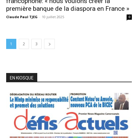
francophone: « nous voulons créer la
première banque de la diaspora en France »
Claude Paul TJEG
-
10 juillet 2025
0
1
2
3
EN KIOSQUE