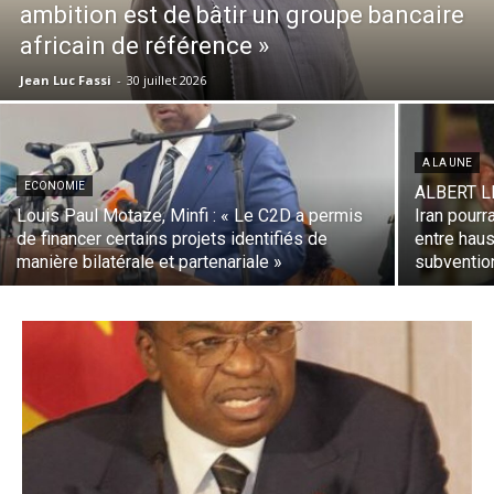
ambition est de bâtir un groupe bancaire
africain de référence »
Jean Luc Fassi
-
30 juillet 2026
A LA UNE
ECONOMIE
ALBERT L
Louis Paul Motaze, Minfi : « Le C2D a permis
Iran pourr
de financer certains projets identifiés de
entre hau
manière bilatérale et partenariale »
subventio