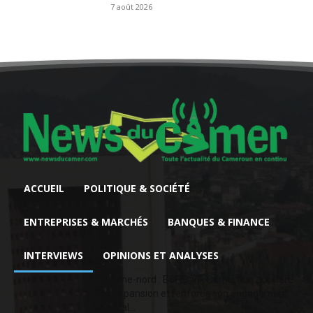
7 août 2026
ACCUEIL
POLITIQUE & SOCIÉTÉ
ENTREPRISES & MARCHÉS
BANQUES & FINANCE
INTERVIEWS
OPINIONS ET ANALYSES
Extrême-nord : BGFIBank Cameroun accélère
son expansion et renforce son engagement
sociétal...