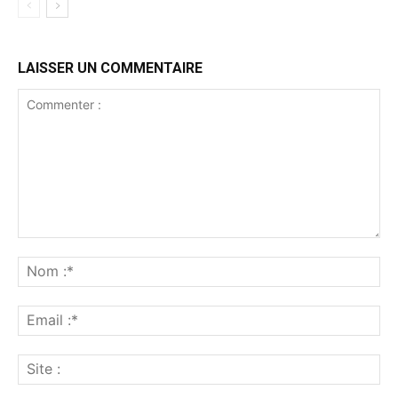
LAISSER UN COMMENTAIRE
Commenter
:
No
:*
Ema
:*
Sit
: