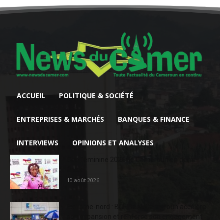
ACCUEIL
POLITIQUE & SOCIÉTÉ
ENTREPRISES & MARCHÉS
BANQUES & FINANCE
INTERVIEWS
OPINIONS ET ANALYSES
Can féminine 2026: le Cameroun en demi-
finale
10 août 2026
Extrême-nord : BGFIBank Cameroun accélère
son expansion et renforce son engagement