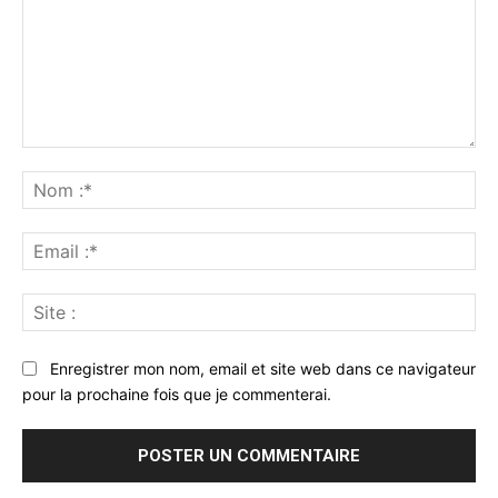
Commenter
:
No
:*
Ema
:*
Sit
:
Enregistrer mon nom, email et site web dans ce navigateur
pour la prochaine fois que je commenterai.