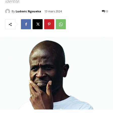
identité.
By
Ludovic Ngoueka
13 mars 2024
185
0