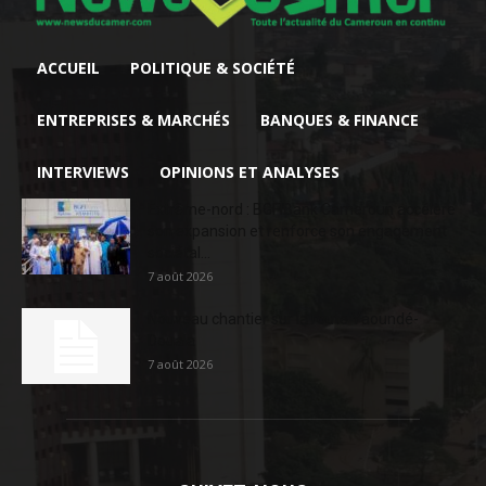
ACCUEIL
POLITIQUE & SOCIÉTÉ
ENTREPRISES & MARCHÉS
BANQUES & FINANCE
INTERVIEWS
OPINIONS ET ANALYSES
Extrême-nord : BGFIBank Cameroun accélère
son expansion et renforce son engagement
sociétal...
7 août 2026
Nouveau chantier sur la route Yaoundé-
Douala
7 août 2026