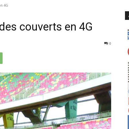
en 4G
ades couverts en 4G
397
0