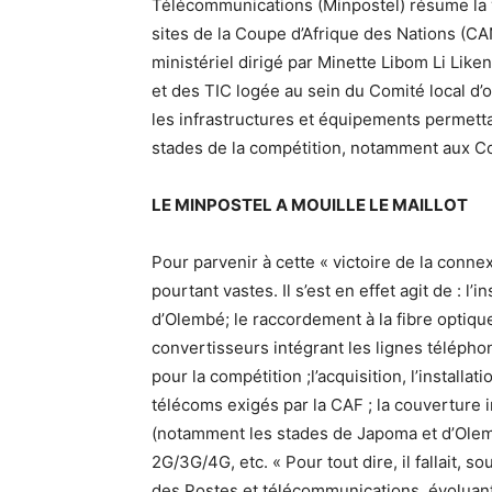
Télécommunications (Minpostel) résume la 
sites de la Coupe d’Afrique des Nations (C
ministériel dirigé par Minette Libom Li Lik
et des TIC logée au sein du Comité local d’
les infrastructures et équipements permettan
stades de la compétition, notamment aux 
LE MINPOSTEL A MOUILLE LE MAILLOT
Pour parvenir à cette « victoire de la conne
pourtant vastes. Il s’est en effet agit de : 
d’Olembé; le raccordement à la fibre optique 
convertisseurs intégrant les lignes télépho
pour la compétition ;l’acquisition, l’installa
télécoms exigés par la CAF ; la couverture 
(notamment les stades de Japoma et d’Olemb
2G/3G/4G, etc. « Pour tout dire, il fallait, 
des Postes et télécommunications, évoluant d