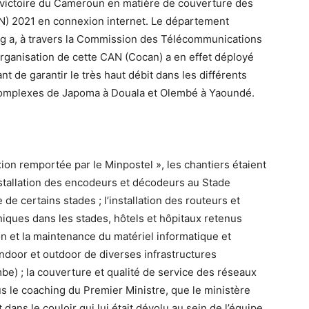
victoire du Cameroun en matière de couverture des
AN) 2021 en connexion internet. Le département
eng a, à travers la Commission des Télécommunications
organisation de cette CAN (Cocan) a en effet déployé
t de garantir le très haut débit dans les différents
Complexes de Japoma à Douala et Olembé à Yaoundé.
xion remportée par le Minpostel », les chantiers étaient
l’installation des encodeurs et décodeurs au Stade
de certains stades ; l’installation des routeurs et
niques dans les stades, hôtels et hôpitaux retenus
tion et la maintenance du matériel informatique et
indoor et outdoor de diverses infrastructures
e) ; la couverture et qualité de service des réseaux
sous le coaching du Premier Ministre, que le ministère
ans le couloir qui lui était dévolu au sein de l’équipe