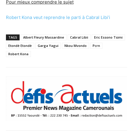
Pour mieux comprendre le sujet
Robert Kona veut reprendre le parti à Cabral Libi’i
TAGS
Albert Fleury Massardine
Cabral Libii
Eric Essono Tsimi
Etondè Etondè
Garga Yagui
Nkou Mvondo
Pcrn
Robert Kona