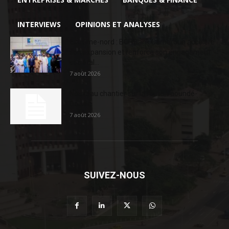
INTERVIEWS
OPINIONS ET ANALYSES
Extrême-nord : BGFIBank Cameroun accélère
son expansion et renforce son engagement
sociétal...
7 août 2026
Nouveau chantier sur la route Yaoundé-
Douala
7 août 2026
SUIVEZ-NOUS