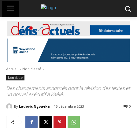
Accueil
Non classé
Non classé
Des changements annoncés dont la révision des textes et
un nouvel exécutif à Kaélé.
By
Ludovic Ngoueka
15 décembre 2023
301
0