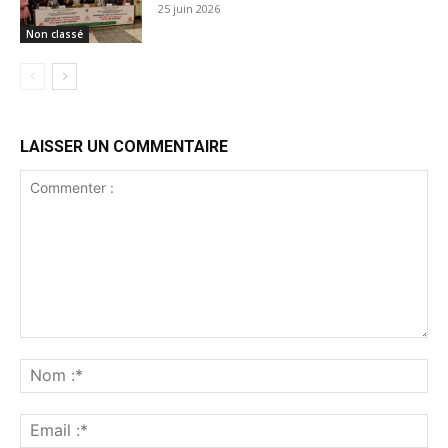
25 juin 2026
Non classé
LAISSER UN COMMENTAIRE
Commenter
:
No
:*
Ema
:*