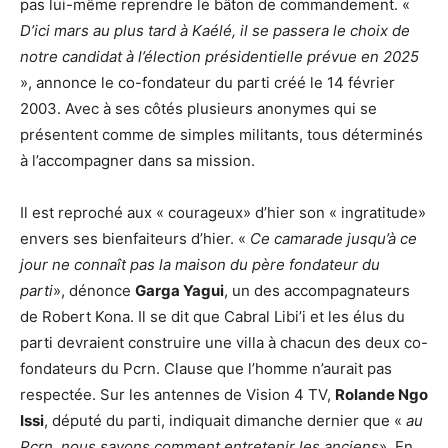
pas lui-même reprendre le bâton de commandement. «
D’ici mars au plus tard à Kaélé, il se passera le choix de
notre candidat à l’élection présidentielle prévue en 2025
», annonce le co-fondateur du parti créé le 14 février
2003. Avec à ses côtés plusieurs anonymes qui se
présentent comme de simples militants, tous déterminés
à l’accompagner dans sa mission.
Il est reproché aux « courageux» d’hier son « ingratitude»
envers ses bienfaiteurs d’hier. «
Ce camarade jusqu’à ce
jour ne connaît pas la maison du père fondateur du
parti
», dénonce
Garga Yagui
, un des accompagnateurs
de Robert Kona. Il se dit que Cabral Libi’i et les élus du
parti devraient construire une villa à chacun des deux co-
fondateurs du Pcrn. Clause que l’homme n’aurait pas
respectée. Sur les antennes de Vision 4 TV,
Rolande Ngo
Issi
, député du parti, indiquait dimanche dernier que «
au
Pcrn, nous savons comment entretenir les anciens
». En