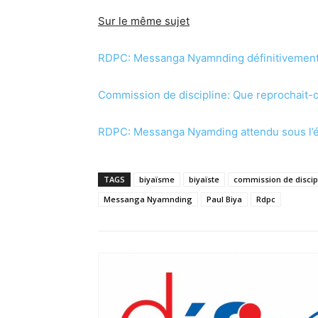
Sur le même sujet
RDPC: Messanga Nyamnding définitivement
Commission de discipline: Que reprochait
RDPC: Messanga Nyamding attendu sous l’
TAGS
biyaïsme
biyaïste
commission de discip
Messanga Nyamnding
Paul Biya
Rdpc