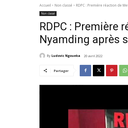
Accueil
Non classé
RDPC : Première réaction de M
Non classé
RDPC : Première 
Nyamding après s
By
Ludovic Ngoueka
20 avril 2022
Partager