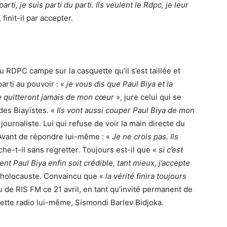
rti, je suis parti du parti. Ils veulent le Rdpc, je leur
, finit-il par accepter.
 RDPC campe sur la casquette qu’il s’est taillée et
arti au pouvoir : «
je vous dis que Paul Biya et la
 quitteront jamais de mon cœur
», jure celui qui se
es Biayïstes. «
Ils vont aussi couper Paul Biya de mon
journaliste. Lui qui refuse de voir la main directe du
 Avant de répondre lui-même : «
Je ne crois pas. Ils
che-t-il sans regretter. Toujours est-il que «
si c’est
nt Paul Biya enfin soit crédible, tant mieux, j’accepte
en holocauste. Convaincu que «
la vérité finira toujours
 de RIS FM ce 21 avril, en tant qu’invité permanent de
ette radio lui-même, Sismondi Barlev Bidjoka.