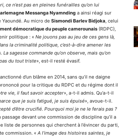
 ce n’est pas en pleines funérailles qu’on lui
harlemagne Messanga Nyamnding
a ainsi réagi sur
de Yaoundé. Au micro de
Sismondi Barlev Bidjoka
, celui
ment démocratique du peuple camerounais
(RDPC),
nir politique : «
Ne jouons pas au jeu de ces gens là,
dans la criminalité politique, c’est-à-dire amener les
ses. La sagesse commande qu’on observe, mais qu’on
pas du tout triste
», est-il resté évasif.
sanctionné d’un blâme en 2014, sans qu’il ne daigne
 prononcé pour la critique du RDPC et du régime dont il
e vie, il faut savoir accepter
», a-t-il admis. Qu’a-t-il
arce que je suis fatigué, je suis épuisé
», avoue-t-il.
cepté d’être crucifié. Pourquoi moi je ne le ferais pas ?
n passage devant une commission de discipline qu’il a
ne liste de personnes qui cherchent à l’évincer du parti,
ite commission. «
A l’image des histoires saintes, je