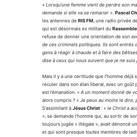
«
Lorsqu’une femme vient de perdre son mari,
demande si elle va se remarier
».
Pascal C
les antennes de
RIS FM
, une radio privée 
qui est désormais ex militant du
Rassemble
refuse de donner une orientation de son ave
de ces criminels politiques. Ils sont entrés 
gens à réagir à chaude et à faire des bêti
dise à ceux qui nous suivent que je ne suis 
Mais il y a une certitude que l’homme déjà 
reculer dans son élan liberal, avec un goût
est l’émanation. «
A un moment donné de votr
alors compris ? «
Je peux au moins le dire, p
S’assimilant à
Jésus Christ
: «
le Christ a ac
», se demande l’homme qui, au sortir de so
toujours jugée « illégale », avait dénoncé u
et qui sont presque toutes membres de lad