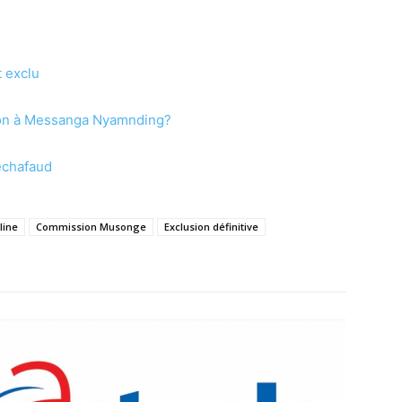
 exclu
-on à Messanga Nyamnding?
échafaud
line
Commission Musonge
Exclusion définitive