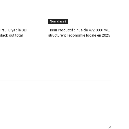
Non classé
aul Biya : le SDF
Tissu Productif : Plus de 472 000 PME
lack out total
structurent l’économie locale en 2025