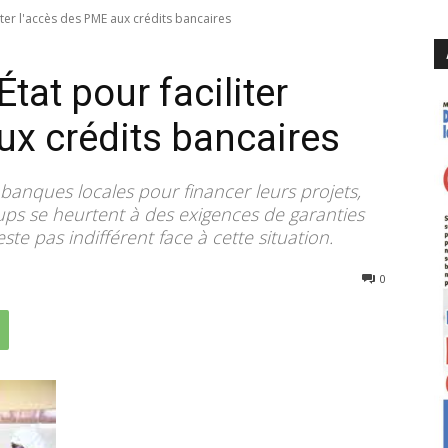
liter l'accès des PME aux crédits bancaires
État pour faciliter
ux crédits bancaires
banques locales pour financer leurs projets,
-ups se heurtent à des exigences de garanties
reste pas indifférent face à cette situation.
230
0