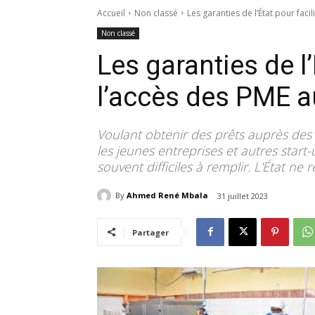
Accueil
Non classé
Les garanties de l’État pour faci
Non classé
Les garanties de l’
l’accès des PME a
Voulant obtenir des prêts auprès des 
les jeunes entreprises et autres start
souvent difficiles à remplir. L'État ne 
By
Ahmed René Mbala
31 juillet 2023
Partager