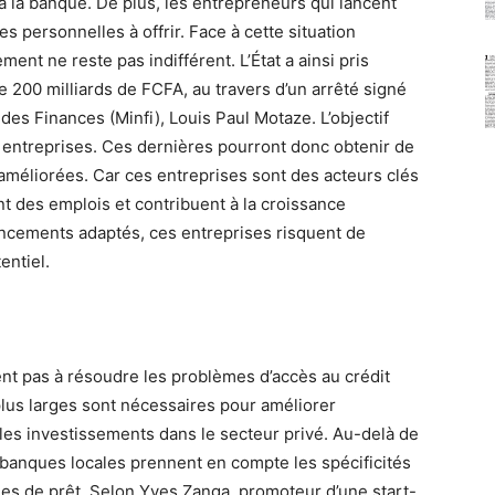
e à la banque. De plus, les entrepreneurs qui lancent
s personnelles à offrir. Face à cette situation
nt ne reste pas indifférent. L’État a ainsi pris
e 200 milliards de FCFA, au travers d’un arrêté signé
e des Finances (Minfi), Louis Paul Motaze. L’objectif
es entreprises. Ces dernières pourront donc obtenir de
 améliorées. Car ces entreprises sont des acteurs clés
t des emplois et contribuent à la croissance
ncements adaptés, ces entreprises risquent de
entiel.
nt pas à résoudre les problèmes d’accès au crédit
plus larges sont nécessaires pour améliorer
les investissements dans le secteur privé. Au-delà de
es banques locales prennent en compte les spécificités
es de prêt. Selon Yves Zanga, promoteur d’une start-