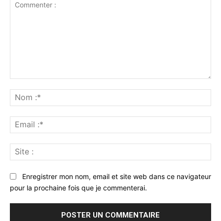
Commenter
:
No
:*
Ema
:*
Sit
:
Enregistrer mon nom, email et site web dans ce navigateur
pour la prochaine fois que je commenterai.