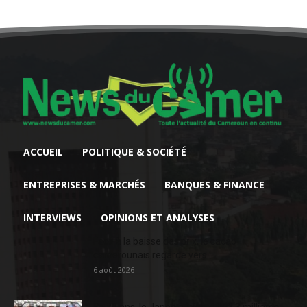
ACCUEIL
POLITIQUE & SOCIÉTÉ
ENTREPRISES & MARCHÉS
BANQUES & FINANCE
INTERVIEWS
OPINIONS ET ANALYSES
Face à la baisse des prix, le cacao
camerounais regarde vers...
6 août 2026
En 20 ans, le Japon a injecté 363,3 milliards