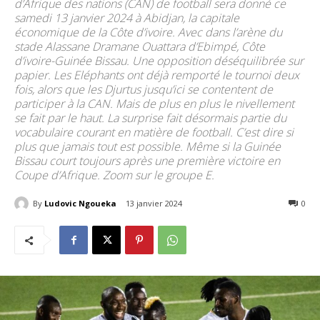
d’Afrique des nations (CAN) de football sera donné ce
samedi 13 janvier 2024 à Abidjan, la capitale
économique de la Côte d’ivoire. Avec dans l’arène du
stade Alassane Dramane Ouattara d’Ebimpé, Côte
d’ivoire-Guinée Bissau. Une opposition déséquilibrée sur
papier. Les Eléphants ont déjà remporté le tournoi deux
fois, alors que les Djurtus jusqu’ici se contentent de
participer à la CAN. Mais de plus en plus le nivellement
se fait par le haut. La surprise fait désormais partie du
vocabulaire courant en matière de football. C’est dire si
plus que jamais tout est possible. Même si la Guinée
Bissau court toujours après une première victoire en
Coupe d’Afrique. Zoom sur le groupe E.
By
Ludovic Ngoueka
13 janvier 2024
117
0