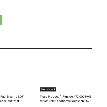
Non classé
aul Biya : le SDF
Tissu Productif : Plus de 472 000 PME
lack out total
structurent l’économie locale en 2025