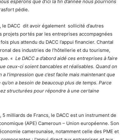
nous espérons que d’ici la fin d’année nous pourrions
rasfort pédie.
 le DACC dit avoir également sollicité d’autres
es projets portés par les entreprises accompagnées
rfois plus attendu du DACC l’appui financier. Chantal
onal des industries de l’hôtellerie et du tourisme,
ique. «
Le DACC a d’abord aidé ces entreprises à faire
que ceux-ci soient bancables et réalisables. Quand on
n a l’impression que c’est facile mais maintenant que
se qu’on a besoin de beaucoup plus de temps. Parce
sez structurées pour répondre à une certaine
 5 milliards de Francs, le DACC est un instrument de
 Économique (APE) Cameroun – Union européenne. Son
e l’économie camerounaise, notamment celle des PME et
 composantes : l’appui direct aux entreprises et aux