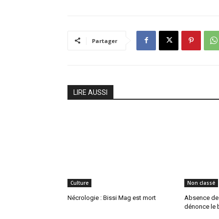
Partager
LIRE AUSSI
Culture
Non classé
Nécrologie : Bissi Mag est mort
Absence de P
dénonce le b