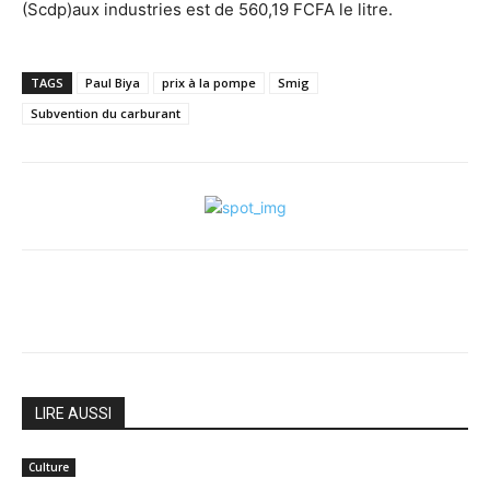
(Scdp)aux industries est de 560,19 FCFA le litre.
TAGS
Paul Biya
prix à la pompe
Smig
Subvention du carburant
LIRE AUSSI
Culture