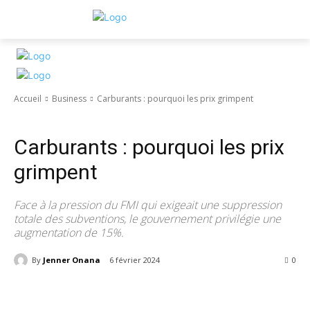
Accueil
Business
Carburants : pourquoi les prix grimpent
Business
Défis Actuels
Non classé
Carburants : pourquoi les prix
grimpent
Face à la pression du FMI qui exigeait une suppression
totale des subventions, le gouvernement privilégie une
augmentation de 15%.
By
Jenner Onana
6 février 2024
186
0