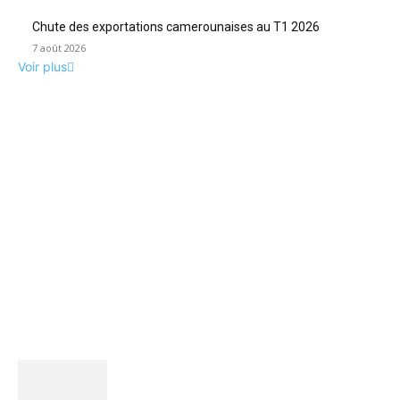
Chute des exportations camerounaises au T1 2026
7 août 2026
Voir plus
ACCUEIL
POLITIQUE & SOCIÉTÉ
ENTREPRISES & MARCHÉS
BANQUES & FINANCE
INTERVIEWS
OPINIONS ET ANALYSES