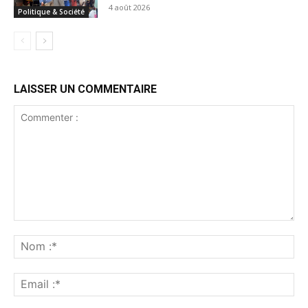
4 août 2026
Politique & Société
LAISSER UN COMMENTAIRE
Commenter
:
No
:*
Ema
:*