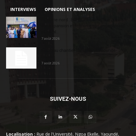
INTERVIEWS
OPINIONS ET ANALYSES
Extrême-nord : BGFIBank Cameroun accélère
son expansion et renforce son engagement
sociétal...
7 août 2026
Nouveau chantier sur la route Yaoundé-
Douala
7 août 2026
SUIVEZ-NOUS
Localisation :
Rue de l'Université, Ngoa Ekelle, Yaoundé,