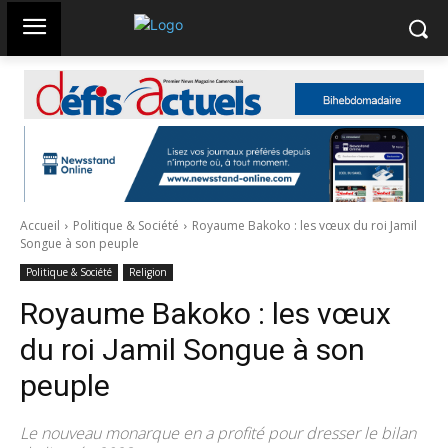
Accueil
Politique & Société
Royaume Bakoko : les vœux du roi Jamil
Songue à son peuple
Politique & Société
Religion
Royaume Bakoko : les vœux
du roi Jamil Songue à son
peuple
Le nouveau monarque en a profité pour dresser le bilan