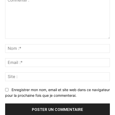
Commenter
:
No
:*
Ema
:*
Sit
:
Enregistrer mon nom, email et site web dans ce navigateur
pour la prochaine fois que je commenterai.