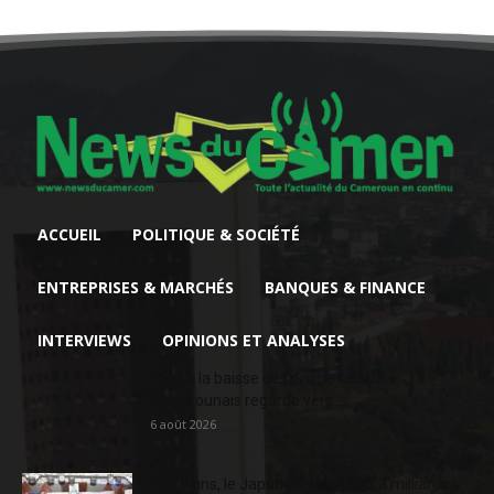
ACCUEIL
POLITIQUE & SOCIÉTÉ
ENTREPRISES & MARCHÉS
BANQUES & FINANCE
INTERVIEWS
OPINIONS ET ANALYSES
Face à la baisse des prix, le cacao
camerounais regarde vers...
6 août 2026
En 20 ans, le Japon a injecté 363,3 milliards