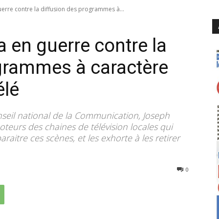
uerre contre la diffusion des programmes à...
 en guerre contre la
grammes à caractère
élé
eil national de la Communication, Joseph
eurs des chaines de télévision locales qui
raitre ces scènes, et les exhorte à les retirer
230
0