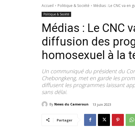
Accueil
Politique & Société
Médias : Le CNC va en g
Politique & Société
Médias : Le CNC va
diffusion des pro
homosexuel à la t
Un communiqué du président du Cons
Chebongkeng, met en garde les promot
diffusent les programmes laissant appa
sans délai.
By
News du Cameroun
13 juin 2023
Partager