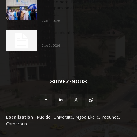
Extrême-nord : BGFIBank Cameroun accélère
son expansion et renforce son engagement
sociétal...
7 août 2026
Nouveau chantier sur la route Yaoundé-
Douala
7 août 2026
SUIVEZ-NOUS
Localisation :
Rue de l'Université, Ngoa Ekelle, Yaoundé,
Cameroun