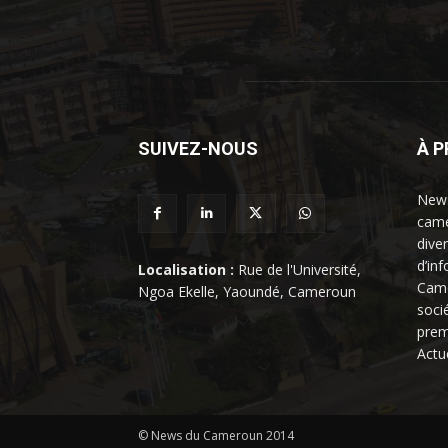
SUIVEZ-NOUS
À 
News
came
dive
d’in
Localisation :
Rue de l'Université,
Came
Ngoa Ekelle, Yaoundé, Cameroun
soci
prem
Actu
© News du Cameroun 2014