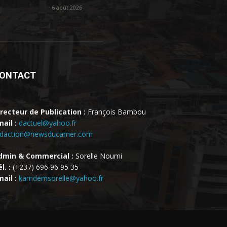
6 août 2026
ONTACT
irecteur de Publication :
François Bambou
ail :
dactuel@yahoo.fr
edaction@newsducamer.com
dmin & Commercial :
Sorelle Noumi
l. :
(+237) 696 96 95 35
ail :
kamdemsorelle@yahoo.fr