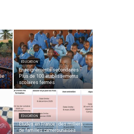
ÉDUCATION
Enseignements secondaires :
dée
Plus de 100 établissements
scolaires fermés
ÉDUCATION
Études en France : des milliers
de familles camerounaises