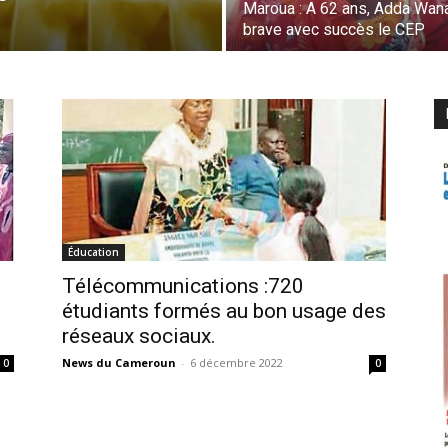
Maroua : A 62 ans, Adda Wan
brave avec succès le CEP
Éducation
Télécommunications :720
étudiants formés au bon usage des
réseaux sociaux.
News du Cameroun
-
6 décembre 2022
0
0