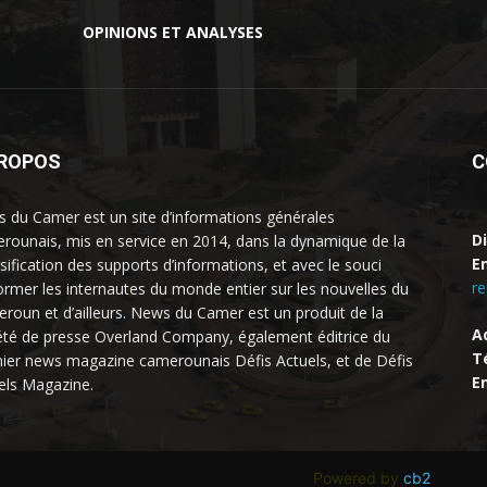
OPINIONS ET ANALYSES
PROPOS
C
 du Camer est un site d’informations générales
D
rounais, mis en service en 2014, dans la dynamique de la
Em
rsification des supports d’informations, et avec le souci
r
former les internautes du monde entier sur les nouvelles du
roun et d’ailleurs. News du Camer est un produit de la
A
été de presse Overland Company, également éditrice du
Té
ier news magazine camerounais Défis Actuels, et de Défis
Em
els Magazine.
Powered by
cb2
.