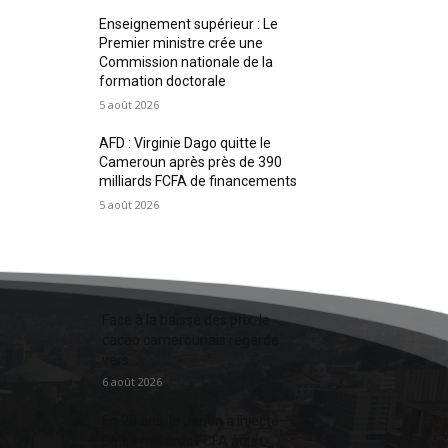
Enseignement supérieur : Le
Premier ministre crée une
Commission nationale de la
formation doctorale
5 août 2026
AFD : Virginie Dago quitte le
Cameroun après près de 390
milliards FCFA de financements
5 août 2026
Face à la baisse des prix, le
cacao camerounais regarde
vers...
6 août 2026
En 20 ans, le Japon a injecté
363,3 milliards FCFA au...