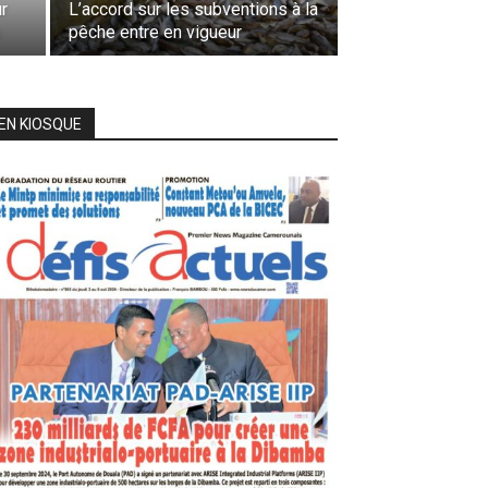
r
L’accord sur les subventions à la
s
pêche entre en vigueur
EN KIOSQUE