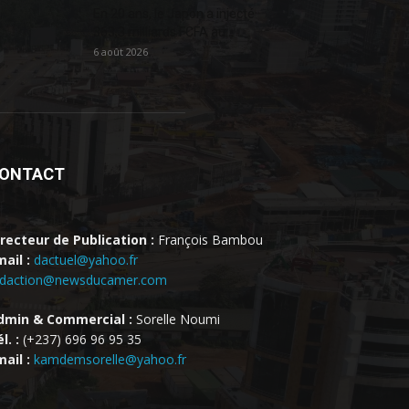
En 20 ans, le Japon a injecté
363,3 milliards FCFA au...
6 août 2026
ONTACT
irecteur de Publication :
François Bambou
ail :
dactuel@yahoo.fr
edaction@newsducamer.com
dmin & Commercial :
Sorelle Noumi
l. :
(+237) 696 96 95 35
ail :
kamdemsorelle@yahoo.fr