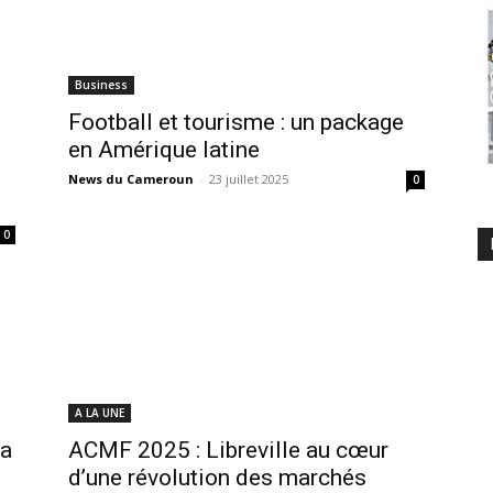
Business
Football et tourisme : un package
en Amérique latine
News du Cameroun
-
23 juillet 2025
0
0
A LA UNE
la
ACMF 2025 : Libreville au cœur
d’une révolution des marchés