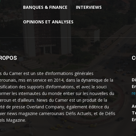
BANQUES & FINANCE
INTERVIEWS
OPINIONS ET ANALYSES
PROPOS
C
 du Camer est un site d’informations générales
D
rounais, mis en service en 2014, dans la dynamique de la
Em
rsification des supports d’informations, et avec le souci
r
former les internautes du monde entier sur les nouvelles du
roun et d’ailleurs. News du Camer est un produit de la
A
été de presse Overland Company, également éditrice du
Té
ier news magazine camerounais Défis Actuels, et de Défis
Em
els Magazine.