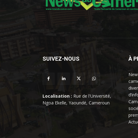
SUIVEZ-NOUS
À 
News
came
dive
d’in
Localisation :
Rue de l'Université,
Came
Ngoa Ekelle, Yaoundé, Cameroun
soci
prem
Actu