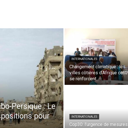
INTERNATIONALES
Changement climatique : les
villes côtières d’Afrique cent
se renforcent
abo-Persique : Le
positions pour
INTERNATIONALES
Cop30: l’urgence de mesures