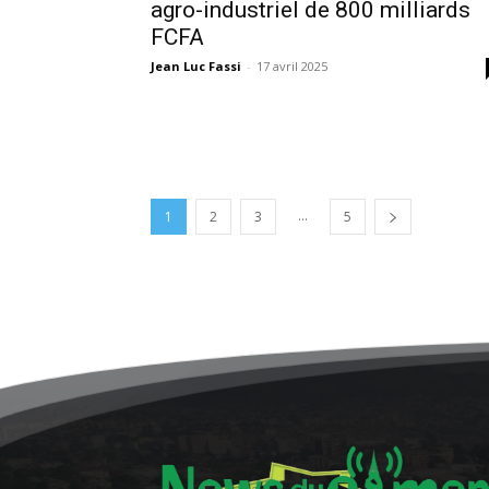
agro-industriel de 800 milliards
FCFA
Jean Luc Fassi
-
17 avril 2025
...
1
2
3
5