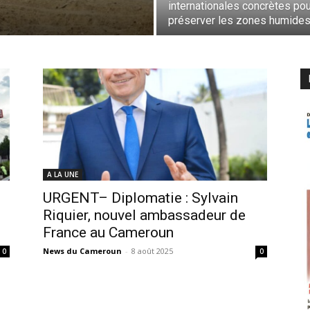
internationales concrètes pou
préserver les zones humide
A LA UNE
URGENT– Diplomatie : Sylvain
Riquier, nouvel ambassadeur de
France au Cameroun
News du Cameroun
-
8 août 2025
0
0