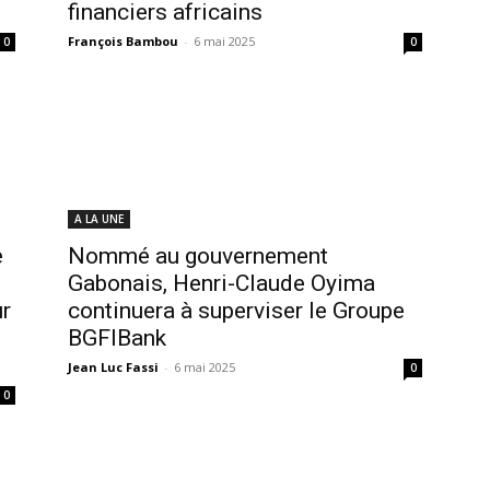
financiers africains
François Bambou
-
6 mai 2025
0
0
A LA UNE
e
Nommé au gouvernement
Gabonais, Henri-Claude Oyima
ur
continuera à superviser le Groupe
BGFIBank
Jean Luc Fassi
-
6 mai 2025
0
0