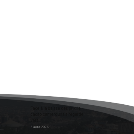
Face à la baisse des prix, le
cacao camerounais regarde
vers...
6 août 2026