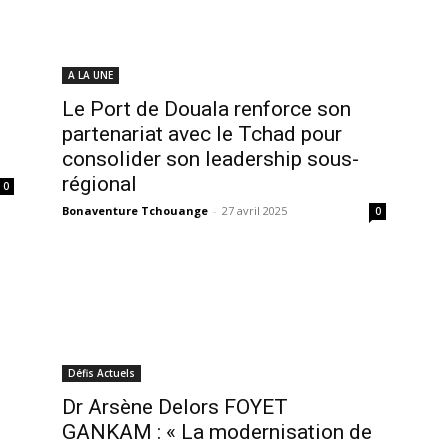
A LA UNE
Le Port de Douala renforce son
partenariat avec le Tchad pour
consolider son leadership sous-
régional
0
Bonaventure Tchouange
-
27 avril 2025
0
Défis Actuels
Dr Arsène Delors FOYET
GANKAM : « La modernisation de