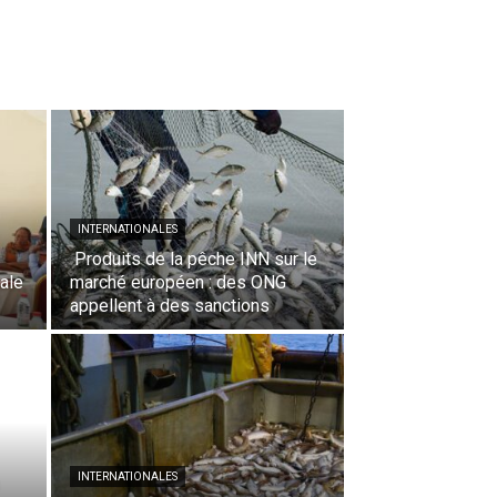
INTERNATIONALES
Produits de la pêche INN sur le
rale
marché européen : des ONG
appellent à des sanctions
INTERNATIONALES