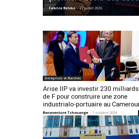
Fabrice Beloko
-
27 juillet 2026
Entreprises et Marchés
Arise IIP va investir 230 milliards
de F pour construire une zone
industrialo-portuaire au Camerou
Bonaventure Tchouange
-
1 octobre 2024