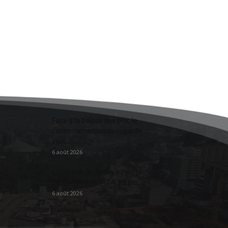
Face à la baisse des prix, le
cacao camerounais regarde
vers...
6 août 2026
En 20 ans, le Japon a injecté
363,3 milliards FCFA au...
6 août 2026