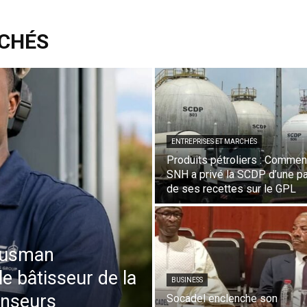
RCHÉS
ENTREPRISES ET MARCHÉS
Produits pétroliers : Comment
SNH a privé la SCDP d’une pa
de ses recettes sur le GPL
 Ousman
 bâtisseur de la
BUSINESS
enseurs
Socadel enclenche son