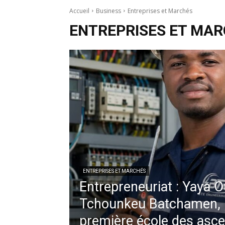
Accueil
Business
Entreprises et Marchés
ENTREPRISES ET MA
ENTREPRISES ET MARCHÉS
Entrepreneuriat : Yaya
Tchounkeu Batchamen, le
première école des asc