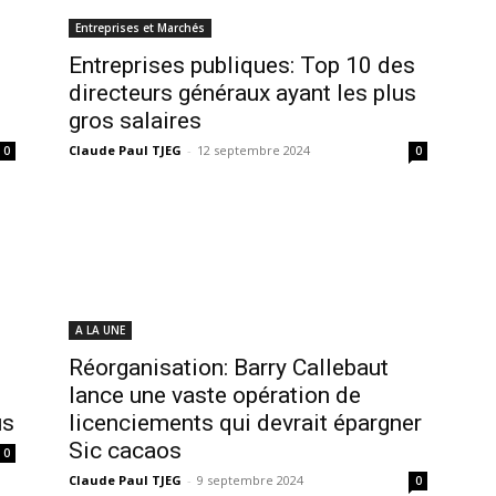
Entreprises et Marchés
Entreprises publiques: Top 10 des
directeurs généraux ayant les plus
gros salaires
Claude Paul TJEG
-
12 septembre 2024
0
0
A LA UNE
Réorganisation: Barry Callebaut
lance une vaste opération de
us
licenciements qui devrait épargner
Sic cacaos
0
Claude Paul TJEG
-
9 septembre 2024
0