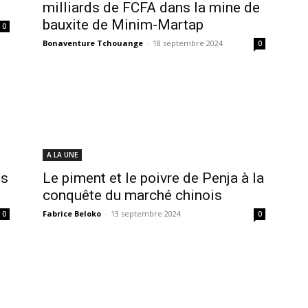
milliards de FCFA dans la mine de
bauxite de Minim-Martap
0
Bonaventure Tchouange
-
18 septembre 2024
0
A LA UNE
es
Le piment et le poivre de Penja à la
conquête du marché chinois
Fabrice Beloko
-
13 septembre 2024
0
0