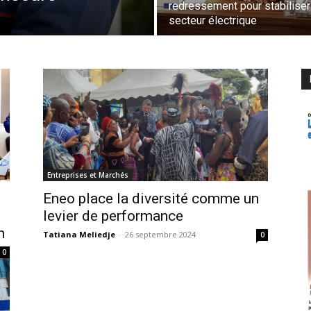
redressement pour stabiliser
secteur électrique
Entreprises et Marchés
Eneo place la diversité comme un
levier de performance
n
Tatiana Meliedje
-
26 septembre 2024
0
0