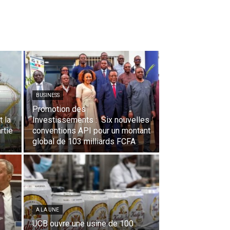
BUSINESS
Promotion des
 la
Investissements : Six nouvelles
rtie
conventions API pour un montant
global de 103 milliards FCFA
A LA UNE
UCB ouvre une usine de 100