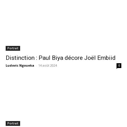
Portrait
Distinction : Paul Biya décore Joël Embiid
Ludovic Ngoueka
-
14 août 2024
0
Portrait