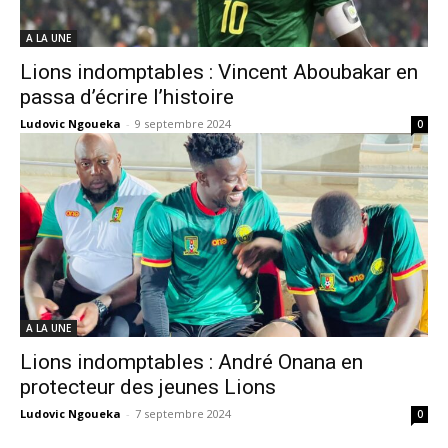
A LA UNE
Lions indomptables : Vincent Aboubakar en
passa d’écrire l’histoire
Ludovic Ngoueka
-
9 septembre 2024
0
A LA UNE
Lions indomptables : André Onana en
protecteur des jeunes Lions
Ludovic Ngoueka
-
7 septembre 2024
0