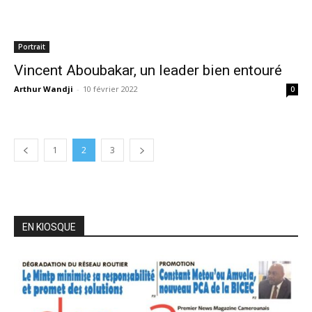
Portrait
Vincent Aboubakar, un leader bien entouré
Arthur Wandji
-
10 février 2022
0
1
2
3
EN KIOSQUE