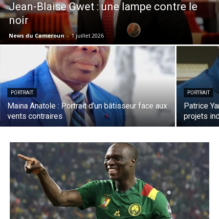
Jean-Blaise Gwet : une lampe contre le
noir
News du Cameroun
-
1 juillet 2026
PORTRAIT
PORTRAIT
Maina Anatole : Portrait d’un bâtisseur face aux
Patrice Ya
vents contraires
projets in