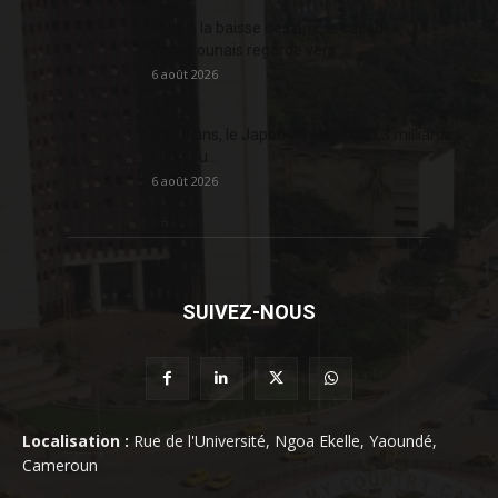
Face à la baisse des prix, le cacao
camerounais regarde vers...
6 août 2026
En 20 ans, le Japon a injecté 363,3 milliards
FCFA au...
6 août 2026
SUIVEZ-NOUS
Localisation :
Rue de l'Université, Ngoa Ekelle, Yaoundé,
Cameroun