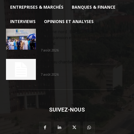
ENTREPRISES & MARCHÉS
BANQUES & FINANCE
INTERVIEWS
OPINIONS ET ANALYSES
Extrême-nord : BGFIBank Cameroun accélère
son expansion et renforce son engagement
sociétal...
7 août 2026
Nouveau chantier sur la route Yaoundé-
Douala
7 août 2026
SUIVEZ-NOUS