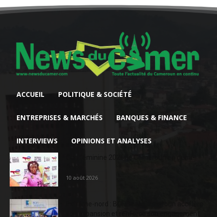
ACCUEIL
POLITIQUE & SOCIÉTÉ
ENTREPRISES & MARCHÉS
BANQUES & FINANCE
INTERVIEWS
OPINIONS ET ANALYSES
Can féminine 2026: le Cameroun en demi-
finale
10 août 2026
Extrême-nord : BGFIBank Cameroun accélère
son expansion et renforce son engagement