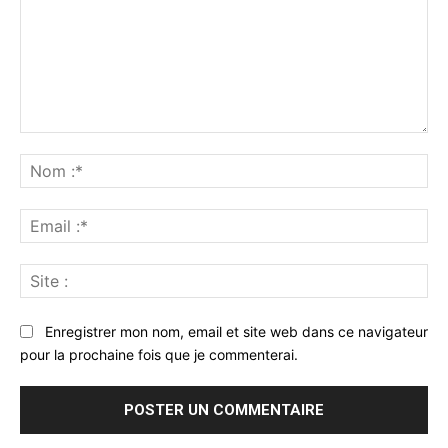
Commenter
:
No
:*
Ema
:*
Sit
:
Enregistrer mon nom, email et site web dans ce navigateur
pour la prochaine fois que je commenterai.