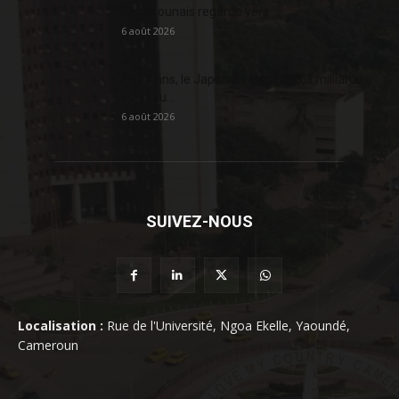
camerounais regarde vers...
6 août 2026
En 20 ans, le Japon a injecté 363,3 milliards
FCFA au...
6 août 2026
SUIVEZ-NOUS
Localisation :
Rue de l'Université, Ngoa Ekelle, Yaoundé,
Cameroun