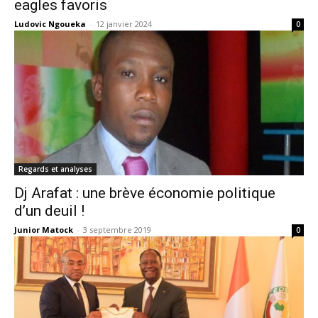
eagles favoris
Ludovic Ngoueka
-
12 janvier 2024
0
Regards et analyses
Dj Arafat : une brève économie politique
d’un deuil !
Junior Matock
-
3 septembre 2019
0