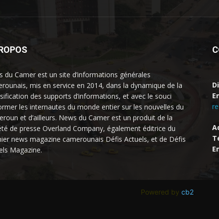
PROPOS
C
 du Camer est un site d’informations générales
D
rounais, mis en service en 2014, dans la dynamique de la
Em
rsification des supports d’informations, et avec le souci
r
former les internautes du monde entier sur les nouvelles du
roun et d’ailleurs. News du Camer est un produit de la
A
été de presse Overland Company, également éditrice du
Té
ier news magazine camerounais Défis Actuels, et de Défis
Em
els Magazine.
Powered by
cb2
.