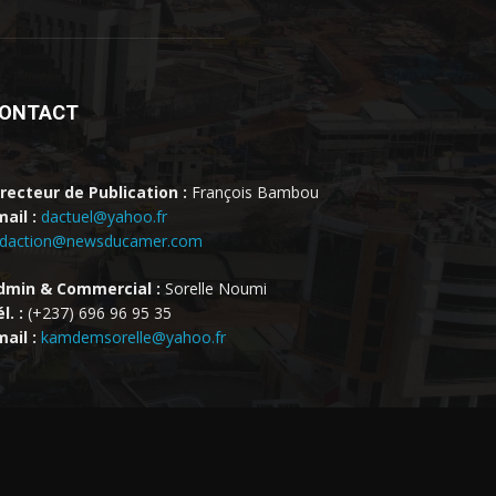
ONTACT
irecteur de Publication :
François Bambou
ail :
dactuel@yahoo.fr
edaction@newsducamer.com
dmin & Commercial :
Sorelle Noumi
l. :
(+237) 696 96 95 35
ail :
kamdemsorelle@yahoo.fr