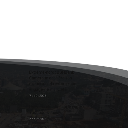
Extrême-nord : BGFIBank
Cameroun accélère son
expansion et renforce son
engagement sociétal...
7 août 2026
Nouveau chantier sur la route
Yaoundé-Douala
7 août 2026