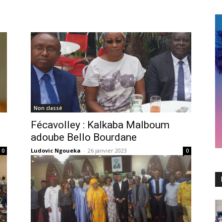
Non classé
Fécavolley : Kalkaba Malboum
adoube Bello Bourdane
Ludovic Ngoueka
-
26 janvier 2023
0
0