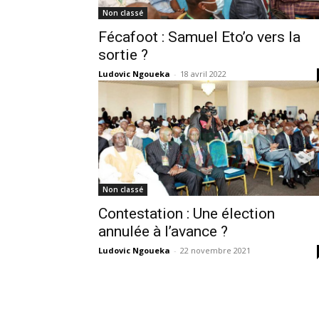
Non classé
Fécafoot : Samuel Eto’o vers la
sortie ?
Ludovic Ngoueka
-
18 avril 2022
Non classé
Contestation : Une élection
annulée à l’avance ?
Ludovic Ngoueka
-
22 novembre 2021