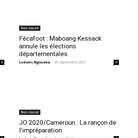
Non classé
Fécafoot : Maboang Kessack
annule les élections
départementales
Ludovic Ngoueka
-
30 septembre 2021
0
0
Non classé
JO 2020/Cameroun : La rançon de
l’impréparation