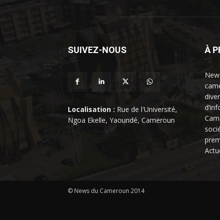
SUIVEZ-NOUS
À 
News
came
dive
d’in
Localisation :
Rue de l'Université,
Came
Ngoa Ekelle, Yaoundé, Cameroun
soci
prem
Actu
© News du Cameroun 2014