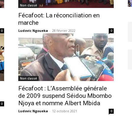
Non classé
Fécafoot: La réconciliation en
marche
Ludovic Ngoueka
-
28 février 2022
0
0
Non classé
Fécafoot : L’Assemblée générale
de 2009 suspend Séidou Mbombo
Njoya et nomme Albert Mbida
0
Ludovic Ngoueka
-
12 octobre 2021
0