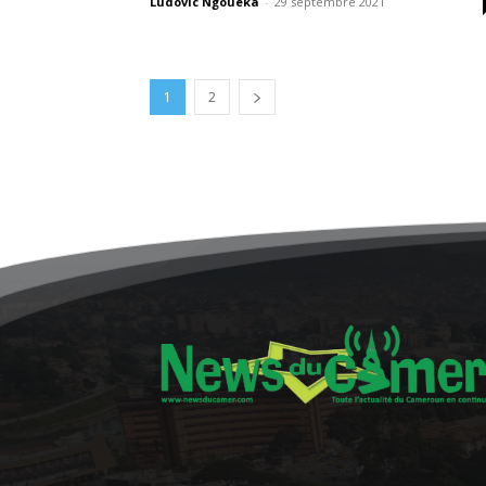
Ludovic Ngoueka
-
29 septembre 2021
1
2