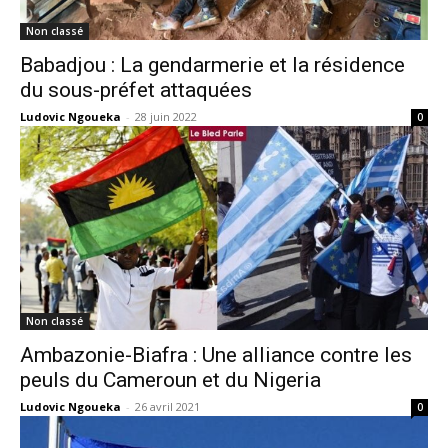
Non classé
Babadjou : La gendarmerie et la résidence
du sous-préfet attaquées
Ludovic Ngoueka
-
28 juin 2022
0
Non classé
Ambazonie-Biafra : Une alliance contre les
peuls du Cameroun et du Nigeria
Ludovic Ngoueka
-
26 avril 2021
0