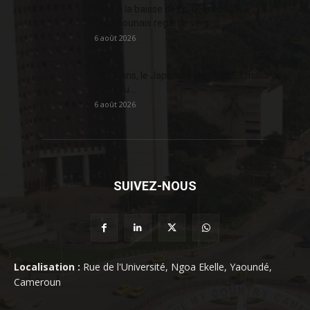
Face à la baisse des prix, le cacao
camerounais regarde vers...
6 août 2026
En 20 ans, le Japon a injecté 363,3 milliards
FCFA au...
6 août 2026
SUIVEZ-NOUS
Localisation :
Rue de l'Université, Ngoa Ekelle, Yaoundé,
Cameroun