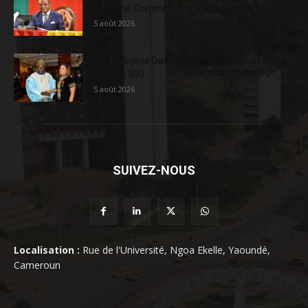
crée une Commission nationale de la...
5 août 2026
AFD : Virginie Dago quitte le Cameroun après
près de 390...
5 août 2026
SUIVEZ-NOUS
Localisation :
Rue de l'Université, Ngoa Ekelle, Yaoundé,
Cameroun