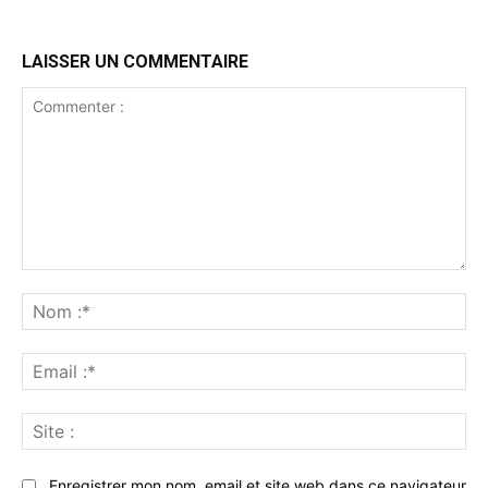
LAISSER UN COMMENTAIRE
Commenter
:
No
:*
Ema
:*
Sit
:
Enregistrer mon nom, email et site web dans ce navigateur