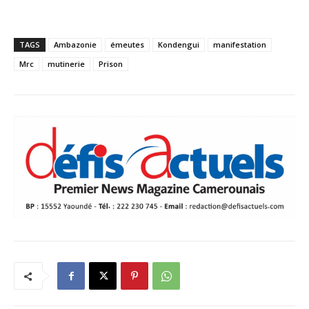
TAGS
Ambazonie
émeutes
Kondengui
manifestation
Mrc
mutinerie
Prison