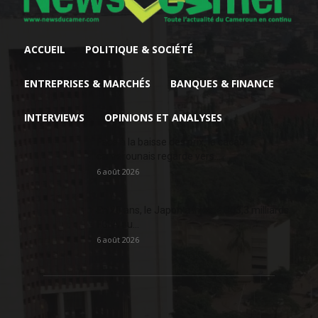
ACCUEIL
POLITIQUE & SOCIÉTÉ
ENTREPRISES & MARCHÉS
BANQUES & FINANCE
INTERVIEWS
OPINIONS ET ANALYSES
Face à la baisse des prix, le cacao
camerounais regarde vers...
6 août 2026
En 20 ans, le Japon a injecté 363,3 milliards
FCFA au...
6 août 2026