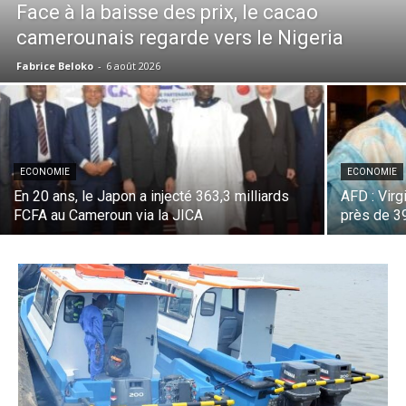
Face à la baisse des prix, le cacao
camerounais regarde vers le Nigeria
Fabrice Beloko
-
6 août 2026
ECONOMIE
ECONOMIE
En 20 ans, le Japon a injecté 363,3 milliards
AFD : Virg
FCFA au Cameroun via la JICA
près de 3