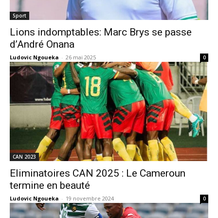
Sport
Lions indomptables: Marc Brys se passe
d’André Onana
Ludovic Ngoueka
-
26 mai 2025
0
CAN 2023
Eliminatoires CAN 2025 : Le Cameroun
termine en beauté
Ludovic Ngoueka
-
19 novembre 2024
0