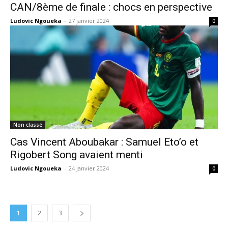
CAN/8ème de finale : chocs en perspective
Ludovic Ngoueka
-
27 janvier 2024
0
Non classé
Cas Vincent Aboubakar : Samuel Eto’o et
Rigobert Song avaient menti
Ludovic Ngoueka
-
24 janvier 2024
0
1
2
3