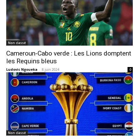
Non classé
Cameroun-Cabo verde : Les Lions domptent
les Requins bleus
Ludovic Ngoueka
-
8 juin 2024
0
Non classé