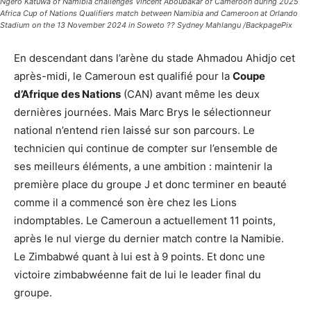
Ngero Katuwa of Namibia challenges Vincent Aboubakar of Cameroon during 2025
Africa Cup of Nations Qualifiers match between Namibia and Cameroon at Orlando
Stadium on the 13 November 2024 in Soweto ?? Sydney Mahlangu /BackpagePix
En descendant dans l’arène du stade Ahmadou Ahidjo cet
après-midi, le Cameroun est qualifié pour la
Coupe
d’Afrique des Nations
(CAN) avant même les deux
dernières journées. Mais Marc Brys le sélectionneur
national n’entend rien laissé sur son parcours. Le
technicien qui continue de compter sur l’ensemble de
ses meilleurs éléments, a une ambition : maintenir la
première place du groupe J et donc terminer en beauté
comme il a commencé son ère chez les Lions
indomptables. Le Cameroun a actuellement 11 points,
après le nul vierge du dernier match contre la Namibie.
Le Zimbabwé quant à lui est à 9 points. Et donc une
victoire zimbabwéenne fait de lui le leader final du
groupe.