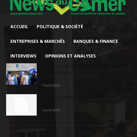
ACCUEIL
POLITIQUE & SOCIÉTÉ
ENTREPRISES & MARCHÉS
BANQUES & FINANCE
INTERVIEWS
OPINIONS ET ANALYSES
Extrême-nord : BGFIBank Cameroun accélère
son expansion et renforce son engagement
sociétal...
7 août 2026
Nouveau chantier sur la route Yaoundé-
Douala
7 août 2026