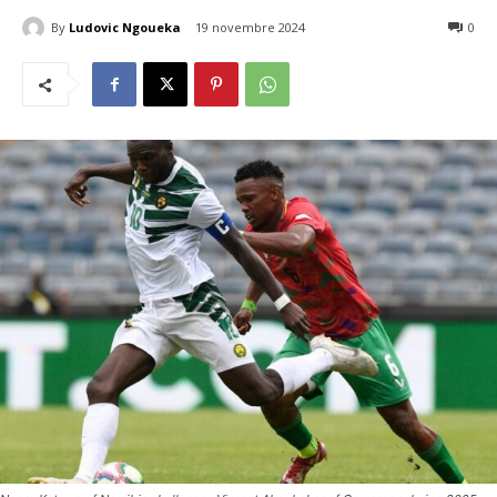
By
Ludovic Ngoueka
19 novembre 2024
129
0