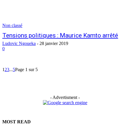
Non classé
Tensions politiques : Maurice Kamto arrêté
Ludovic Ngoueka
-
28 janvier 2019
0
1
2
3
...
5
Page 1 sur 5
- Advertisment -
MOST READ