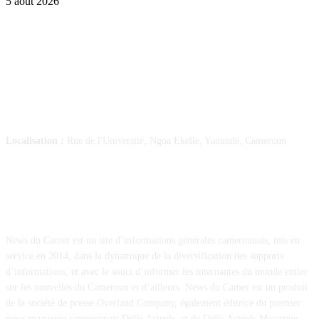
5 août 2026
SUIVEZ-NOUS
Localisation :
Rue de l'Université, Ngoa Ekelle, Yaoundé, Cameroun
À PROPOS
News du Camer est un site d’informations générales camerounais, mis en
service en 2014, dans la dynamique de la diversification des supports
d’informations, et avec le souci d’informer les internautes du monde entier
sur les nouvelles du Cameroun et d’ailleurs. News du Camer est un produit
de la société de presse Overland Company, également éditrice du premier
news magazine camerounais Défis Actuels, et de Défis Actuels Magazine.