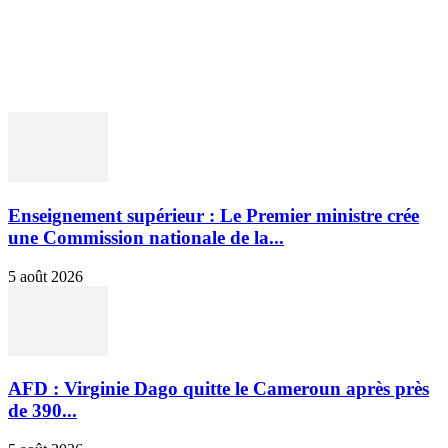
ENTREPRISES & MARCHÉS
BANQUES & FINANCE
INTERVIEWS
OPINIONS ET ANALYSES
Enseignement supérieur : Le Premier ministre crée
une Commission nationale de la...
5 août 2026
AFD : Virginie Dago quitte le Cameroun après près
de 390...