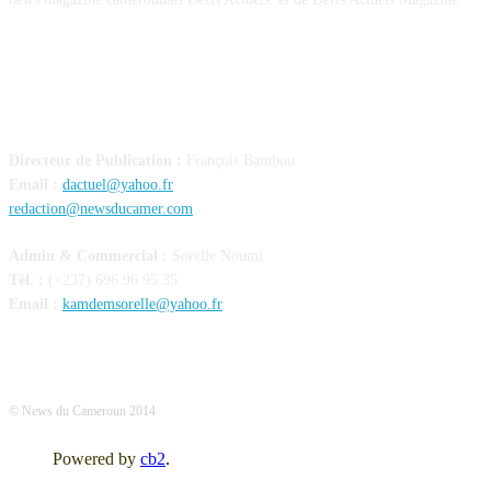
CONTACT
Directeur de Publication :
François Bambou
Email :
dactuel@yahoo.fr
redaction@newsducamer.com
Admin & Commercial :
Sorelle Noumi
Tél. :
(+237) 696 96 95 35
Email :
kamdemsorelle@yahoo.fr
© News du Cameroun 2014
Powered by
cb2
.