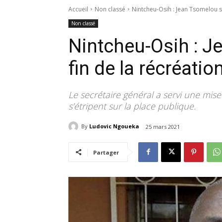
Accueil
Non classé
Nintcheu-Osih : Jean Tsomelou sif
Non classé
Nintcheu-Osih : Je
fin de la récréatio
Le secrétaire général a servi une mise
s’étripent sur la place publique.
By
Ludovic Ngoueka
25 mars 2021
Partager