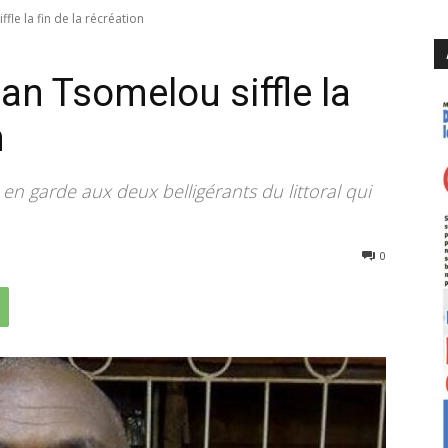
fle la fin de la récréation
an Tsomelou siffle la
n
 en garde aux deux belligérants du littoral qui
964
0