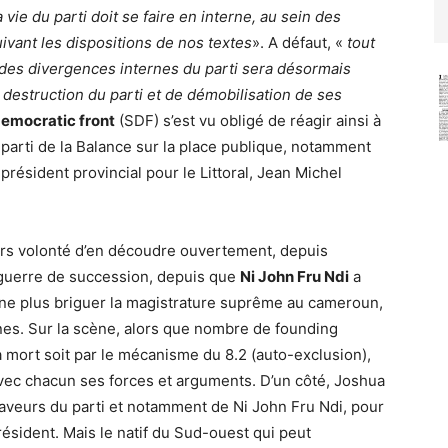
 vie du parti doit se faire en interne, au sein des
vant les dispositions de nos textes
». A défaut, «
tout
 des divergences internes du parti sera désormais
estruction du parti et de démobilisation de ses
democratic front
(SDF) s’est vu obligé de réagir ainsi à
 parti de la Balance sur la place publique, notamment
président provincial pour le Littoral, Jean Michel
urs volonté d’en découdre ouvertement, depuis
guerre de succession, depuis que
Ni John Fru Ndi
a
 ne plus briguer la magistrature suprême au cameroun,
unes. Sur la scène, alors que nombre de founding
la mort soit par le mécanisme du 8.2 (auto-exclusion),
vec chacun ses forces et arguments. D’un côté, Joshua
 faveurs du parti et notamment de Ni John Fru Ndi, pour
président. Mais le natif du Sud-ouest qui peut