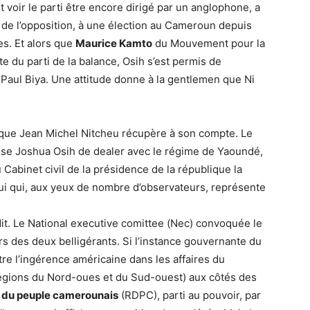
 voir le parti être encore dirigé par un anglophone, a
r de l’opposition, à une élection au Cameroun depuis
s. Et alors que
Maurice Kamto
du Mouvement pour la
e du parti de la balance, Osih s’est permis de
e Paul Biya. Une attitude donne à la gentlemen que Ni
é que Jean Michel Nitcheu récupère à son compte. Le
se Joshua Osih de dealer avec le régime de Yaoundé,
 Cabinet civil de la présidence de la république la
 Lui qui, aux yeux de nombre d’observateurs, représente
dit. Le National executive comittee (Nec) convoquée le
rs des deux belligérants. Si l’instance gouvernante du
ntre l’ingérence américaine dans les affaires du
égions du Nord-oues et du Sud-ouest) aux côtés des
du peuple camerounais
(RDPC), parti au pouvoir, par