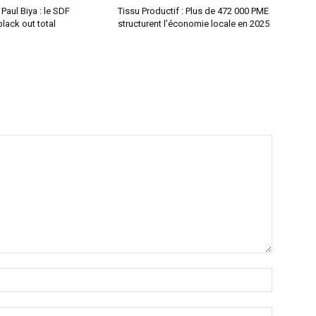
aul Biya : le SDF
Tissu Productif : Plus de 472 000 PME
lack out total
structurent l’économie locale en 2025
Nom
:*
Email