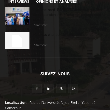
INTERVIEWS
OPINIONS ET ANALYSES
Extrême-nord : BGFIBank Cameroun accélère
son expansion et renforce son engagement
sociétal...
7 août 2026
Nouveau chantier sur la route Yaoundé-
Douala
7 août 2026
SUIVEZ-NOUS
Localisation :
Rue de l'Université, Ngoa Ekelle, Yaoundé,
Cameroun