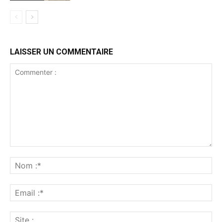
LAISSER UN COMMENTAIRE
Commenter
:
No
:*
Ema
:*
Sit