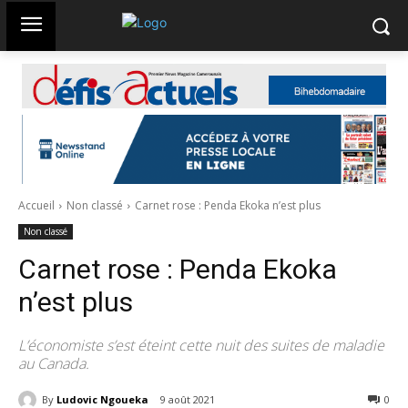
Accueil
Non classé
Carnet rose : Penda Ekoka n’est plus
Non classé
Carnet rose : Penda Ekoka
n’est plus
L’économiste s’est éteint cette nuit des suites de maladie
au Canada.
By
Ludovic Ngoueka
9 août 2021
305
0