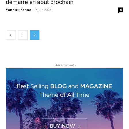
démarre en août prochain
Yannick Kenne
-
7 juin 2023
0
1
2
- Advertisment -