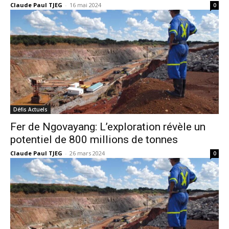
Claude Paul TJEG
-
16 mai 2024
0
Défis Actuels
Fer de Ngovayang: L’exploration révèle un
potentiel de 800 millions de tonnes
Claude Paul TJEG
-
26 mars 2024
0