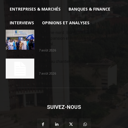
ENTREPRISES & MARCHÉS
BANQUES & FINANCE
INTERVIEWS
OPINIONS ET ANALYSES
Extrême-nord : BGFIBank Cameroun accélère
son expansion et renforce son engagement
sociétal...
7 août 2026
Nouveau chantier sur la route Yaoundé-
Douala
7 août 2026
SUIVEZ-NOUS