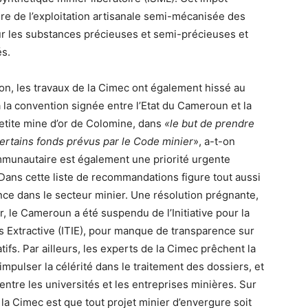
dre de l’exploitation artisanale semi-mécanisée des
ur les substances précieuses et semi-précieuses et
és.
n, les travaux de la Cimec ont également hissé au
 à la convention signée entre l’Etat du Cameroun et la
petite mine d’or de Colomine, dans
«le but de prendre
ertains fonds prévus par le Code minier
», a-t-on
mmunautaire est également une priorité urgente
Dans cette liste de recommandations figure tout aussi
ence dans le secteur minier. Une résolution prégnante,
r, le Cameroun a été suspendu de l’Initiative pour la
s Extractive (ITIE), pour manque de transparence sur
atifs. Par ailleurs, les experts de la Cimec prêchent la
impulser la célérité dans le traitement des dossiers, et
ntre les universités et les entreprises minières. Sur
r la Cimec est que tout projet minier d’envergure soit