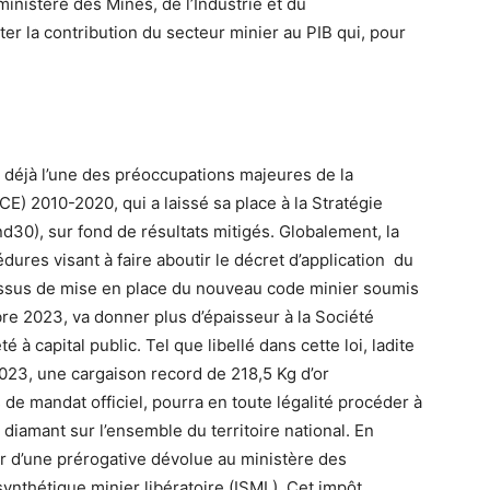
ministère des Mines, de l’Industrie et du
r la contribution du secteur minier au PIB qui, pour
it déjà l’une des préoccupations majeures de la
CE) 2010-2020, qui a laissé sa place à la Stratégie
0), sur fond de résultats mitigés. Globalement, la
res visant à faire aboutir le décret d’application du
essus de mise en place du nouveau code minier soumis
re 2023, va donner plus d’épaisseur à la Société
à capital public. Tel que libellé dans cette loi, ladite
2023, une cargaison record de 218,5 Kg d’or
s de mandat officiel, pourra en toute légalité procéder à
u diamant sur l’ensemble du territoire national. En
r d’une prérogative dévolue au ministère des
ynthétique minier libératoire (ISML). Cet impôt