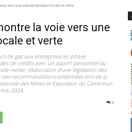
oie vers une industrialisation locale et verte
ontre la voie vers une
ocale et verte
rs de gaz aux entreprises en phase
des de crédits avec un apport personnel du
de minier, élaboration d’une législation des
s des recommandations entérinées lors de la
nationale des Mines et Exposition du Cameroun
 mai 2024.
204
0