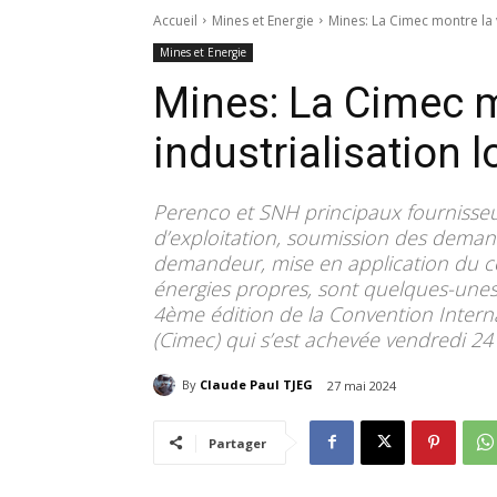
Accueil
Mines et Energie
Mines: La Cimec montre la v
Mines et Energie
Mines: La Cimec m
industrialisation l
Perenco et SNH principaux fournisseu
d’exploitation, soumission des deman
demandeur, mise en application du co
énergies propres, sont quelques-une
4ème édition de la Convention Inter
(Cimec) qui s’est achevée vendredi 24
By
Claude Paul TJEG
27 mai 2024
Partager