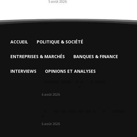
5 août 2026
ACCUEIL
POLITIQUE & SOCIÉTÉ
ENTREPRISES & MARCHÉS
BANQUES & FINANCE
INTERVIEWS
OPINIONS ET ANALYSES
Face à la baisse des prix, le cacao
camerounais regarde vers...
6 août 2026
En 20 ans, le Japon a injecté 363,3 milliards
FCFA au...
6 août 2026