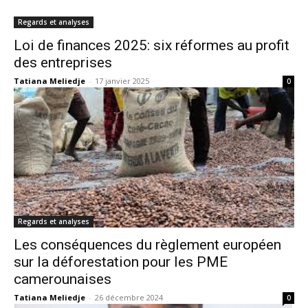
Regards et analyses
Loi de finances 2025: six réformes au profit
des entreprises
Tatiana Meliedje
-
17 janvier 2025
0
Regards et analyses
Les conséquences du règlement européen
sur la déforestation pour les PME
camerounaises
Tatiana Meliedje
-
26 décembre 2024
0