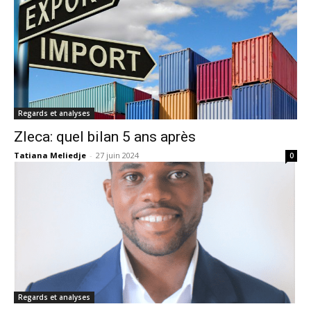
Regards et analyses
Zleca: quel bilan 5 ans après
Tatiana Meliedje
-
27 juin 2024
0
Regards et analyses