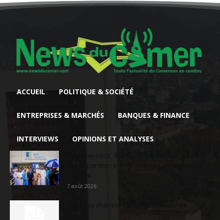
ACCUEIL
POLITIQUE & SOCIÉTÉ
ENTREPRISES & MARCHÉS
BANQUES & FINANCE
INTERVIEWS
OPINIONS ET ANALYSES
Extrême-nord : BGFIBank Cameroun accélère
son expansion et renforce son engagement
sociétal...
7 août 2026
Nouveau chantier sur la route Yaoundé-
Douala