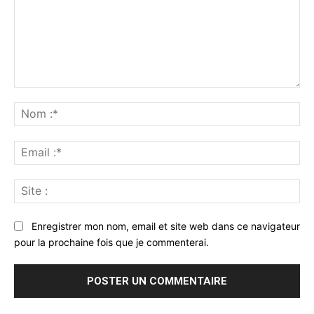
Commenter
:
No
:*
Ema
:*
Sit
:
Enregistrer mon nom, email et site web dans ce navigateur
pour la prochaine fois que je commenterai.