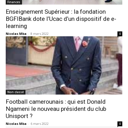
Finances
Enseignement Supérieur : la fondation
BGFIBank dote l’Ucac d’un dispositif de e-
learning
Nicolas Mba
-
8 mars 2022
0
Non classé
Football camerounais : qui est Donald
Ngameni le nouveau président du club
Unisport ?
Nicolas Mba
-
6 mars 2022
0