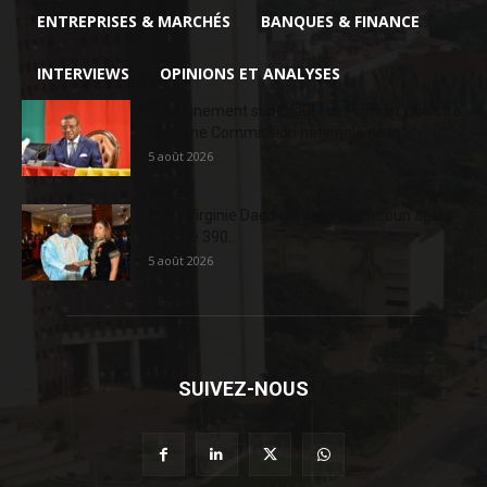
ENTREPRISES & MARCHÉS
BANQUES & FINANCE
INTERVIEWS
OPINIONS ET ANALYSES
Enseignement supérieur : Le Premier ministre
crée une Commission nationale de la...
5 août 2026
AFD : Virginie Dago quitte le Cameroun après
près de 390...
5 août 2026
SUIVEZ-NOUS