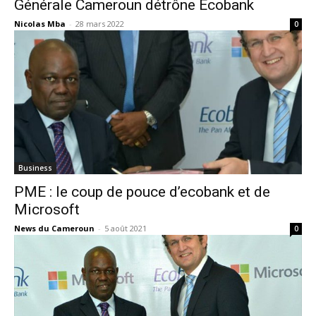
Générale Cameroun détrône Ecobank
Nicolas Mba
-
28 mars 2022
0
Business
PME : le coup de pouce d’ecobank et de
Microsoft
News du Cameroun
-
5 août 2021
0