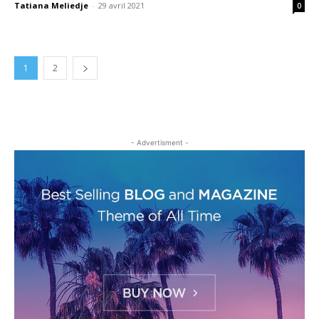
Tatiana Meliedje
-
29 avril 2021
0
1
2
- Advertisment -