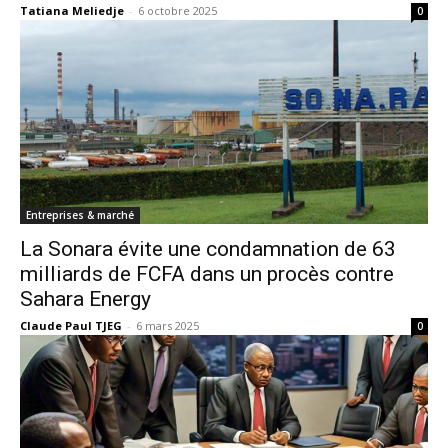
Tatiana Meliedje
-
6 octobre 2025
0
Entreprises & marché
La Sonara évite une condamnation de 63
milliards de FCFA dans un procès contre
Sahara Energy
Claude Paul TJEG
-
6 mars 2025
0