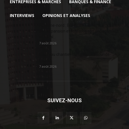
ENTREPRISES & MARCHÉS
BANQUES & FINANCE
INTERVIEWS
OPINIONS ET ANALYSES
Extrême-nord : BGFIBank Cameroun accélère
son expansion et renforce son engagement
sociétal...
7 août 2026
Nouveau chantier sur la route Yaoundé-
Douala
7 août 2026
SUIVEZ-NOUS