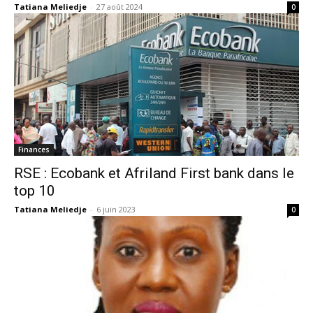
Tatiana Meliedje
-
27 août 2024
0
Finances
RSE : Ecobank et Afriland First bank dans le
top 10
Tatiana Meliedje
-
6 juin 2023
0