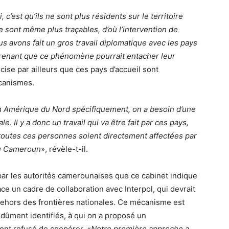
 c’est qu’ils ne sont plus résidents sur le territoire
ne sont même plus traçables, d’où l’intervention de
ous avons fait un gros travail diplomatique avec les pays
prenant que ce phénomène pourrait entacher leur
cise par ailleurs que ces pays d’accueil sont
écanismes.
n Amérique du Nord spécifiquement, on a besoin d’une
. Il y a donc un travail qui va être fait par ces pays,
 toutes ces personnes soient directement affectées par
 au Cameroun
», révèle-t-il.
 par les autorités camerounaises que ce cabinet indique
ce un cadre de collaboration avec Interpol, qui devrait
ehors des frontières nationales. Ce mécanisme est
 dûment identifiés, à qui on a proposé un
 ont refusé de coopérer.
«Notre première approche a