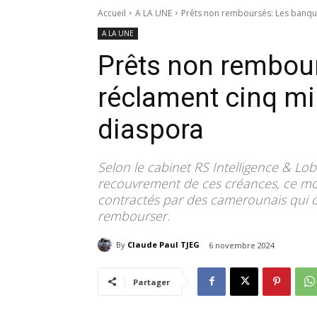
Accueil
A LA UNE
Prêts non remboursés: Les banques
A LA UNE
Prêts non rembou
réclament cinq mil
diaspora
Selon le cabinet RS Intelligence & L
recouvrement de ces créances, ce mo
contractés par des camerounais qui on
rembourser.
By
Claude Paul TJEG
6 novembre 2024
Partager