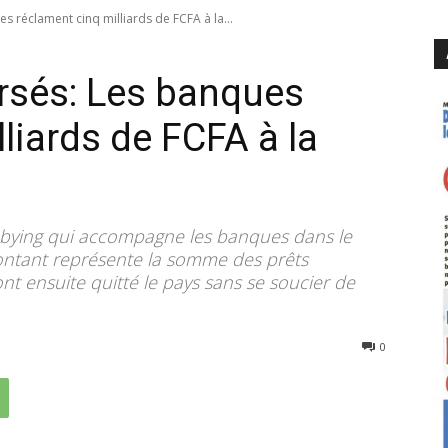
 réclament cinq milliards de FCFA à la...
rsés: Les banques
liards de FCFA à la
obbying qui accompagne les banques dans le
ntant représente la somme des prêts
t ensuite quitté le pays sans se soucier de
525
0