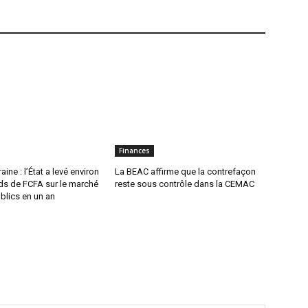
Finances
ine : l’État a levé environ
La BEAC affirme que la contrefaçon
rds de FCFA sur le marché
reste sous contrôle dans la CEMAC
ublics en un an