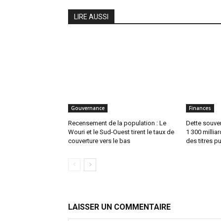
LIRE AUSSI
Gouvernance
Finances
Recensement de la population : Le
Dette souvera
Wouri et le Sud-Ouest tirent le taux de
1 300 millia
couverture vers le bas
des titres p
LAISSER UN COMMENTAIRE