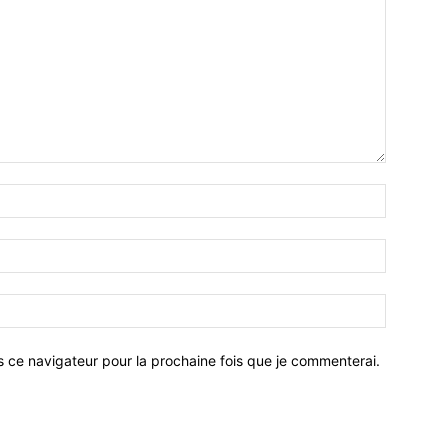
Nom
:*
Email
:*
Site
:
s ce navigateur pour la prochaine fois que je commenterai.