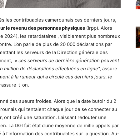
és les contribuables camerounais ces derniers jours,
sur le revenu des personnes physiques
(Irpp). Alors
e 2024), les retardataires , visiblement plus nombreux
ntre. L’on parle de plus de 20 000 déclarations par
mettant les serveurs de la Direction générale des
ement, »
ces serveurs de dernière génération peuvent
n million de déclarations effectuées en ligne’
‘, assure
ment à la rumeur qui a circulé ces derniers jours, le
rassure-t-on.
nné des sueurs froides. Alors que la date butoir du 2
ounais qui tentaient chaque jour de se connecter au
, ont créé une saturation. Laissant redouter une
en. La DGI fait état d’une moyenne de mille appels par
é à l’information des contribuables sur la question. Au-