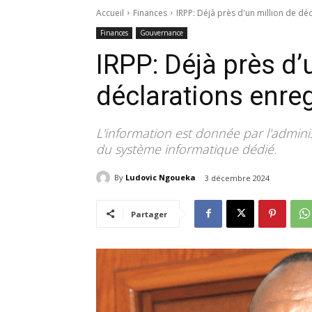
Accueil
Finances
IRPP: Déjà près d'un million de dé
Finances
Gouvernance
IRPP: Déjà près d’
déclarations enre
L'information est donnée par l'adminis
du système informatique dédié.
By
Ludovic Ngoueka
3 décembre 2024
Partager