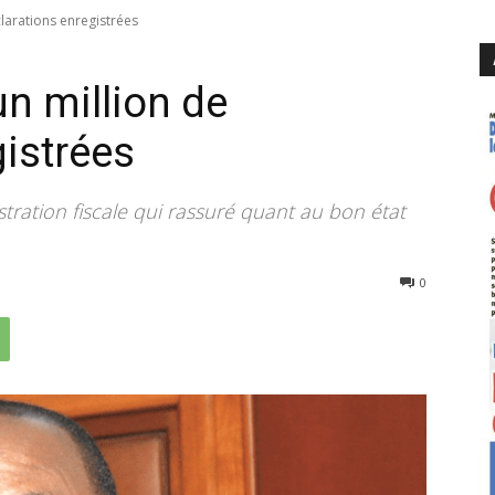
clarations enregistrées
un million de
gistrées
tration fiscale qui rassuré quant au bon état
145
0