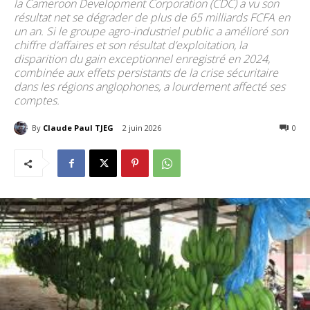
la Cameroon Development Corporation (CDC) a vu son
résultat net se dégrader de plus de 65 milliards FCFA en
un an. Si le groupe agro-industriel public a amélioré son
chiffre d’affaires et son résultat d’exploitation, la
disparition du gain exceptionnel enregistré en 2024,
combinée aux effets persistants de la crise sécuritaire
dans les régions anglophones, a lourdement affecté ses
comptes.
By
Claude Paul TJEG
2 juin 2026
58
0