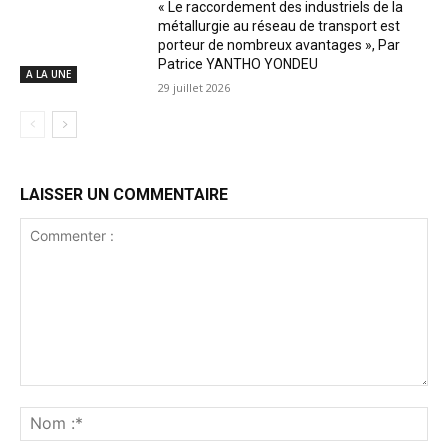
« Le raccordement des industriels de la
métallurgie au réseau de transport est
porteur de nombreux avantages », Par
Patrice YANTHO YONDEU
A LA UNE
29 juillet 2026
LAISSER UN COMMENTAIRE
Commenter
:
No
:*