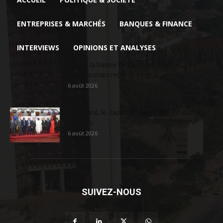
ENTREPRISES & MARCHÉS
BANQUES & FINANCE
INTERVIEWS
OPINIONS ET ANALYSES
Face à la baisse des prix, le cacao
camerounais regarde vers...
6 août 2026
En 20 ans, le Japon a injecté 363,3 milliards
FCFA au...
6 août 2026
SUIVEZ-NOUS