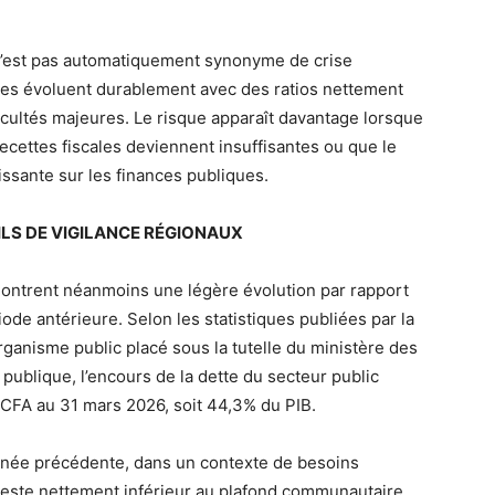
n’est pas automatiquement synonyme de crise
es évoluent durablement avec des ratios nettement
ficultés majeures. Le risque apparaît davantage lorsque
ecettes fiscales deviennent insuffisantes ou que le
issante sur les finances publiques.
ILS DE VIGILANCE RÉGIONAUX
montrent néanmoins une légère évolution par rapport
iode antérieure. Selon les statistiques publiées par la
anisme public placé sous la tutelle du ministère des
 publique, l’encours de la dette du secteur public
FCFA au 31 mars 2026, soit 44,3% du PIB.
année précédente, dans un contexte de besoins
l reste nettement inférieur au plafond communautaire