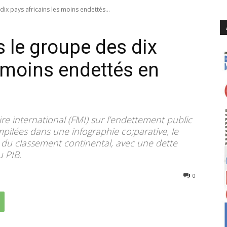
x pays africains les moins endettés...
le groupe des dix
s moins endettés en
 international (FMI) sur l’endettement public
compilées dans une infographie co;parative, le
 du classement continental, avec une dette
 PIB.
229
0