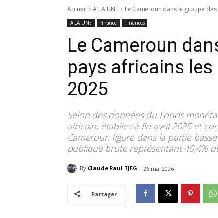
Accueil
A LA UNE
Le Cameroun dans le groupe des di
A LA UNE
finance
Finances
Le Cameroun dans 
pays africains le
2025
Selon des données du Fonds monétaire
africain, établies à fin avril 2025 et 
Cameroun figure dans la partie basse
publique brute représentant 40,4% du
By
Claude Paul TJEG
26 mai 2026
Partager