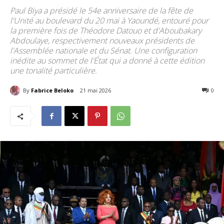
Paul Biya a présidé le 54e anniversaire de la fête de
l'Unité au boulevard du 20 mai à Yaoundé, entouré pour
la première fois de Théodore Datouo et d'Aboubakary
Abdoulaye, respectivement nouveaux présidents de
l'Assemblée nationale et du Sénat. Une configuration
inédite au sommet de l'État qui a donné à cette édition
une tonalité particulière.
By
Fabrice Beloko
21 mai 2026
211
0