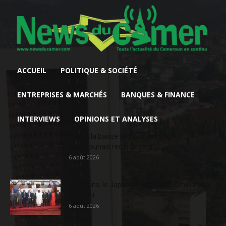
ACCUEIL
POLITIQUE & SOCIÉTÉ
ENTREPRISES & MARCHÉS
BANQUES & FINANCE
INTERVIEWS
OPINIONS ET ANALYSES
Face à la baisse des prix, le cacao
camerounais regarde vers...
6 août 2026
En 20 ans, le Japon a injecté 363,3 milliards
FCFA au...
6 août 2026