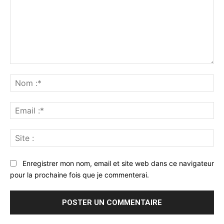
Commenter
:
No
:*
Ema
:*
Sit
:
Enregistrer mon nom, email et site web dans ce navigateur
pour la prochaine fois que je commenterai.