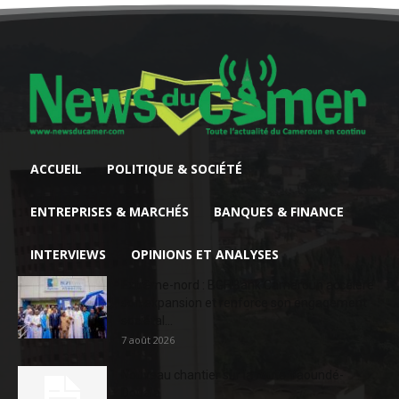
ACCUEIL
POLITIQUE & SOCIÉTÉ
ENTREPRISES & MARCHÉS
BANQUES & FINANCE
INTERVIEWS
OPINIONS ET ANALYSES
Extrême-nord : BGFIBank Cameroun accélère
son expansion et renforce son engagement
sociétal...
7 août 2026
Nouveau chantier sur la route Yaoundé-
Douala