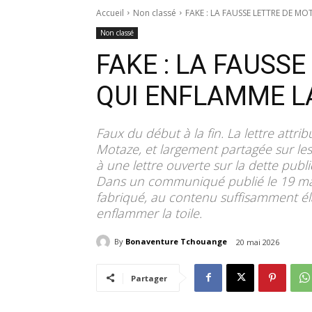
Accueil
Non classé
FAKE : LA FAUSSE LETTRE DE M
Non classé
FAKE : LA FAUSS
QUI ENFLAMME LA
Faux du début à la fin. La lettre attr
Motaze, et largement partagée sur le
à une lettre ouverte sur la dette publ
Dans un communiqué publié le 19 ma
fabriqué, au contenu suffisamment él
enflammer la toile.
By
Bonaventure Tchouange
20 mai 2026
Partager