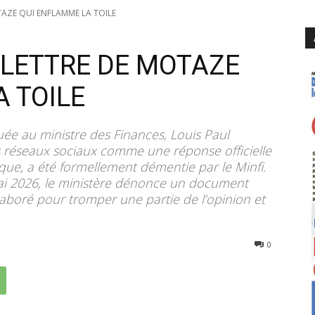
OTAZE QUI ENFLAMME LA TOILE
E LETTRE DE MOTAZE
 TOILE
ibuée au ministre des Finances, Louis Paul
s réseaux sociaux comme une réponse officielle
ique, a été formellement démentie par le Minfi.
i 2026, le ministère dénonce un document
aboré pour tromper une partie de l’opinion et
175
0