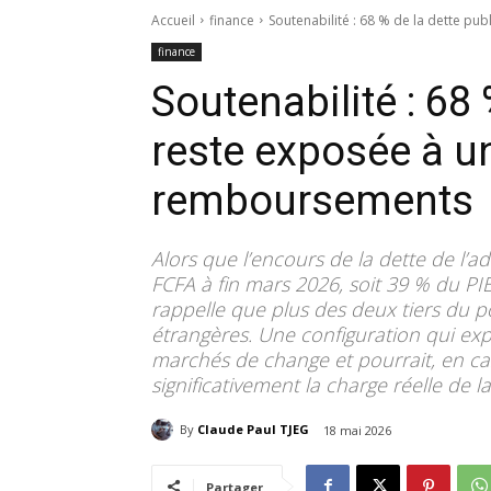
Accueil
finance
Soutenabilité : 68 % de la dette pub
finance
Soutenabilité : 68
reste exposée à u
remboursements
Alors que l’encours de la dette de l’ad
FCFA à fin mars 2026, soit 39 % du P
rappelle que plus des deux tiers du po
étrangères. Une configuration qui ex
marchés de change et pourrait, en ca
significativement la charge réelle de la
By
Claude Paul TJEG
18 mai 2026
Partager