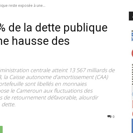
lique reste exposée à une...
 % de la dette publique
ne hausse des
ministration centrale atteint 13 567 milliards de
IB, la Caisse autonome d’amortissement (CAA)
rtefeuille sont libellés en monnaies
pose le Cameroun aux fluctuations des
s de retournement défavorable, alourdir
 dette.
90
0