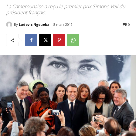
La Camerounaise a reçu le premier prix Simone Veil du
président français.
By
Ludovic Ngoueka
8 mars 2019
2877
0