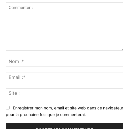
Commenter
:
No
:*
Ema
:*
Sit
:
Enregistrer mon nom, email et site web dans ce navigateur
pour la prochaine fois que je commenterai.